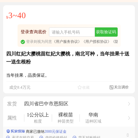
3~40
¥
登录查询底价
获取验证码
登录则视为同意
《用户服务协议》
《用户授权协议》
《隐私政策》
四川红妃大撄桃苗红妃大撄桃，南北可种，当年挂果十送
一送生根粉
当年挂果，品质保证。
11975人看过
关注调价
成交8.4万元
收藏

发货
四川省巴中市恩阳区
1公分以上
裸根苗
华南
属性
粗度
种苗类型
适种区域
商家已缴纳
2000元保证金
承诺在线交易
虚假价格赔付
货不对板赔付