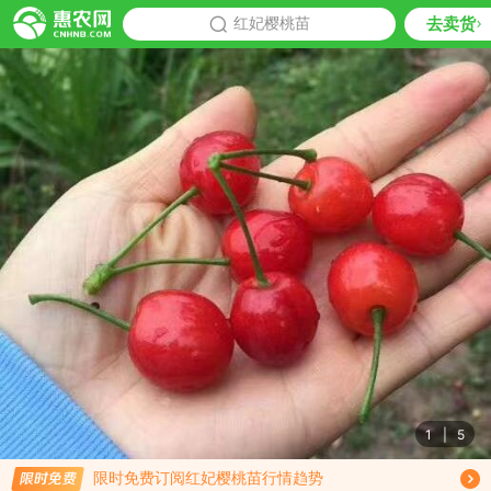
去卖货
批发
红妃樱桃苗
推荐
1
|
5
免费订阅商品降价通知
限时免费订阅红妃樱桃苗行情趋势