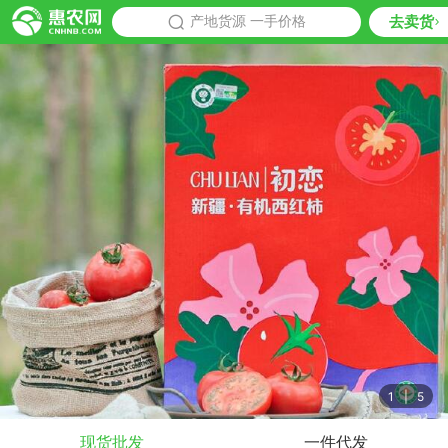
去卖货
批发
产地货源 一手价格
推荐
1
|
5
现货批发
一件代发