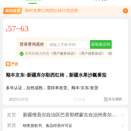
限时免费订阅西红柿行情趋势
免费订阅商品降价通知
57~63
¥
登录查询底价
获取验证码
登录则视为同意
《用户服务协议》
《用户授权协议》
《隐私政策》
顺丰京东~新疆库尔勒西红柿，新疆水果沙瓤番茄
多年认证，自然成熟，需排单发货。顺丰/京东/发货
关注调价
成交9320元
收藏

4898人看过
发货
新疆维吾尔自治区巴音郭楞蒙古自治州库尔勒市
资质
销售授权书、食品经营许可证