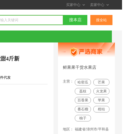
买家中心
卖家中心
搜本店
搜全站
甜4斤新
鲜果果干货水果店
件代发
主营：
哈密瓜
芒果
荔枝
火龙果
百香果
苹果
番石榴
柑桔
柚子
地区：
福建省/漳州市/平和县