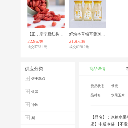
【正，宗宁夏红枸杞新货】天然日晒红枸杞更健康，无硫磺
鲜炖本草银耳羹200g/瓶 三种口味任选 低，热量
22.9
21.9
元/袋
元/箱
成交5763.1元
成交6928.2元
供应分类
商品详情
饼干糕点
货品状态
带壳
银耳
品种名
水果玉米
冲饮
【品名】：冰糖水果牛
梨
递】中通冷链 【不发