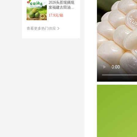
2026头茬现摘现
发福建古田油奈
李【酸甜脆爽】
17.9元/箱
脱骨甜李油奈李
查看更多热门供应