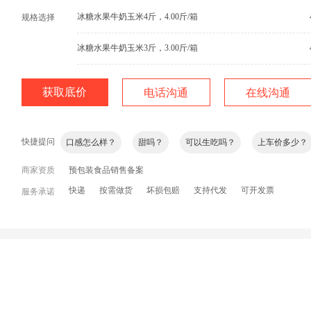
冰糖水果牛奶玉米4斤，4.00斤/箱
规格选择
冰糖水果牛奶玉米3斤，3.00斤/箱
单个多重？
什么颜色的？
货新鲜吗？
肉饱满不？
获取底价
电话沟通
在线沟通
口感怎么样？
甜吗？
可以生吃吗？
上车价多少？
快捷提问
什么时候发货？
可以长期供货吗？
询问加微信
商家资质
预包装食品销售备案
快递
按需做货
坏损包赔
支持代发
可开发票
服务承诺