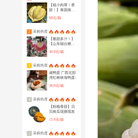
【核小肉厚！香
甜！】泰国南部
金枕头榴莲
68元/箱
采购热度
2
【脆甜多汁！】
【山东烟台栖霞
红富士苹果】 精
30.9元/箱
品红富士苹果
采购热度
3
咸鸭蛋 广西北部
湾红树林海鸭蛋-
38.9元/箱
采购热度
4
【粉糯香甜】贝
贝南瓜现摘现发
15.9元/箱
采购热度
5