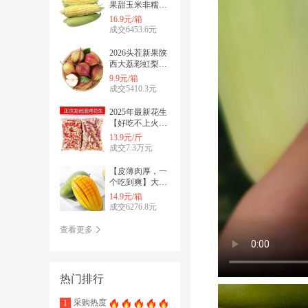
果甜玉米非糯玉
米生吃甜脆
16.9元/箱
成交6453.6元
2026头茬新果陕
西大荔彩虹梨现
摘现发新鲜诱人
9.9元/箱
成交5410.3元
2025年最新花生
【好吃不上火】
原味龙岩湿烤花
13.9元/斤
生，
成交7.3万元
【皮薄肉厚，一
个吃到爽】大青
芒
14.9元/箱
成交6276.8元
查看更多
热门排行
采购热度
1