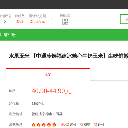
扫码逛
店铺评分
粉丝数
累计成交额
5
3532
275.5万元
店铺相册
水果玉米 【中通冷链福建冰糖心牛奶玉米】生吃鲜嫩
一
批发
40.90-44.90元
价格
起批量
1箱起批
发货地址
福建省宁德市古田县
采购热度
19202
询价
75
成交
73
评价