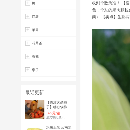
收到个数为准！ 【售
糖
色，个别的果肉颗粒
红薯
药） 【卖点】生熟
苹果
花草茶
香蕉
李子
最近更新
【临潼火晶柿
子】糖心软柿子
非巧克力脆柿 4
14.9元/箱
斤新鲜水果
成交980.9元
水果玉米 云南水