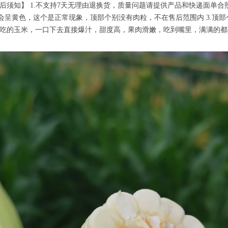
后须知】 1.不支持7天无理由退换货，质量问题请提供产品和快递面单合照
会呈黄色，这个是正常现象，顶部个别没有肉粒，不在售后范围内 3.顶
两吃的玉米，一口下去直接爆汁，甜度高，果肉滑嫩，吃到嘴里，满满的都