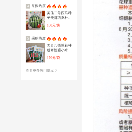
采购热度
4
美佳二号西瓜种
子美都西瓜种子
懒汉试管理结瓜
180元/袋
多而大个个商品
果
采购热度
5
美青70西兰花种
耐寒性强小米粒
懒汉式管理，无
170元/袋
需打岔产量高
查看更多热门供应