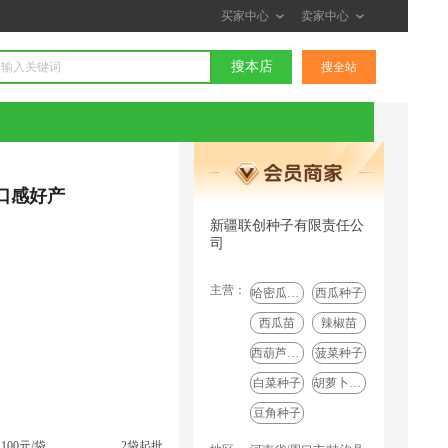
买家中心
卖家中心
搜本店
搜全站
口感好产
新疆联创种子有限责任公
司
主营：
哈密瓜种子
西瓜种子
西瓜苗
辣椒苗
西葫芦种子
菠菜种子
白菜种子
胡萝卜种子
豆角种子
100元/袋
2袋起批