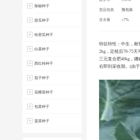
辣椒种子
货品包装
预包装
含水量
≤7%
甜瓜种子
哈密瓜种子
特征特性：中生，耐
白菜种子
2kg，定植后70-
三元复合肥40kg，
西红柿种子
右即到采收期。(由
茄子种子
花椰菜种子
包菜种子
菠菜种子