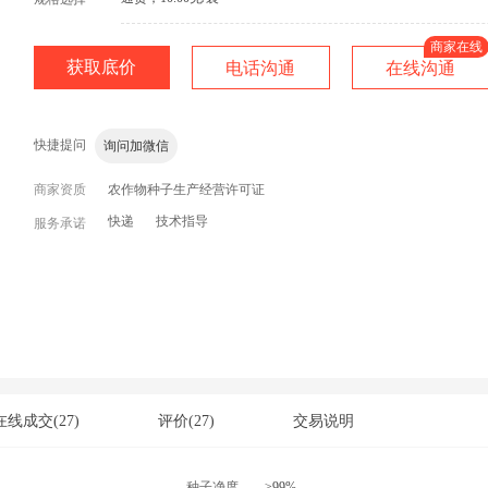
获取底价
电话沟通
在线沟通
快捷提问
老板，有现货吗？
价格还有优惠吗？
运费多少？包运费
商家资质
询问加微信
农作物种子生产经营许可证
快递
技术指导
服务承诺
在线成交
(27)
评价
(27)
交易说明
种子净度
≥99%