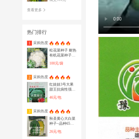
查看更多
热门排行
采购热度
1
松花菜种子 耐热
有机花菜种子烈
日松60~免盖球
100元/袋
抗病口感好产
采购热度
2
红娃娃3号大果
甜王抗病性强囗
感好含糖量高耐
46元/包
裂果20斤以上
采购热度
3
秋圣黄心大白菜
种子~品种65天
采收抗病毒病霜
26元/包
霉病保正正品