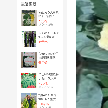
最近更新
秋圣黄心大白菜
种子~品种65天
采收抗病毒病霜
26元/包
霉病保正正品
成交4305元
茄子种子 比亚久
6030烧烤茄耐逆
性强顺直早熟商
45元/包
品性好
久松60花菜种子
抗病耐热耐寒囗
感好产量高商品
68元/袋
性强经济效益高
早佳8424西瓜种
子 新一代大果
8424西瓜种~早
55元/包
熟圆型红瓤
成交2.2万元
泡椒种子 金富
918~粗长型大果
黄绿皮辣椒，果
130元/袋
长而顺直，结
成交310元