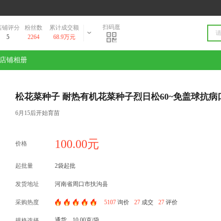
扫码逛
店铺评分
粉丝数
累计成交额
5
2264
68.9万元
店铺相册
松花菜种子 耐热有机花菜种子烈日松60~免盖球抗病
6月15后开始育苗
100.00元
价格
起批量
2袋起批
发货地址
河南省周口市扶沟县
采购热度
5107
询价
27
成交
27
评价
通货，10.00克/袋
规格选择