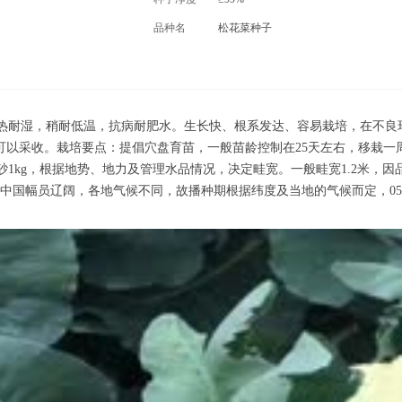
品种名
松花菜种子
热耐湿，稍耐低温，抗病耐肥水。生长快、根系发达、容易栽培，在不良环境
75天可以采收。栽培要点：提倡穴盘育苗，一般苗龄控制在25天左右，移栽一周
磯砂1kg，根据地势、地力及管理水品情况，决定畦宽。一般畦宽1.2米，因品质
于中国幅员辽阔，各地气候不同，故播种期根据纬度及当地的气候而定，05