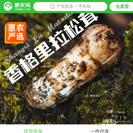
去卖货
批发
产地货源 一手价格
推荐
1
|
5
现货批发
一件代发