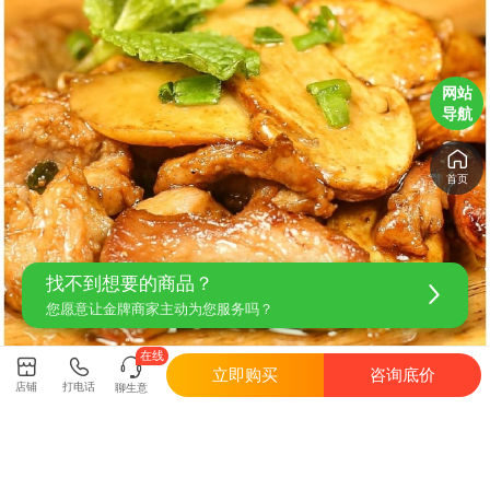
网站
导航
首页
找不到想要的商品？
您愿意让金牌商家主动为您服务吗？
在线
立即购买
咨询底价
店铺
打电话
聊生意