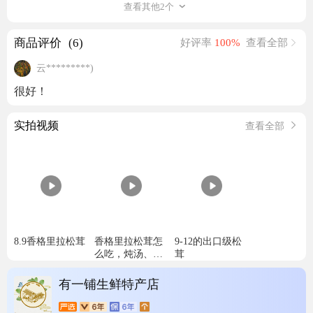
查看其他2个
商品评价
(6)
好评率
100%
查看全部
云*********)
很好！
实拍视频
查看全部
8.9香格里拉松茸
香格里拉松茸怎
9-12的出口级松
么吃，炖汤、香
茸
煎、刺身，样样
都美味
有一铺生鲜特产店