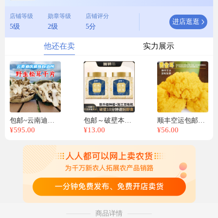
店铺等级
勋章等级
店铺评分
进店逛逛
5级
2级
5分
他还在卖
实力展示
包邮~云南迪庆州松茸干片
包邮～破壁本草银耳中草药培养高山银耳
顺丰空运包邮云南新鲜金耳菌，金耳
¥
595.00
¥
13.00
¥
56.00
商品详情