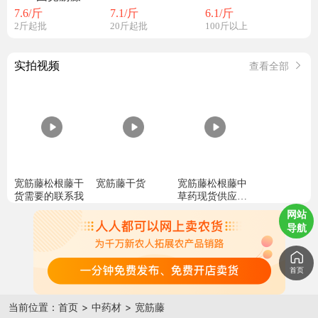
7.6
/斤
7.1
/斤
6.1
/斤
2斤起批
20斤起批
100斤以上
实拍视频
查看全部
宽筋藤松根藤干
宽筋藤干货
宽筋藤松根藤中
货需要的联系我
草药现货供应大
接藤藤价格优势
网站
品质好
导航
首页
当前位置：
首页
>
中药材
>
宽筋藤