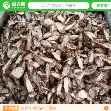
去卖货
批发
产地货源 一手价格
推荐
1
|
5
限时免费订阅宽筋藤行情趋势
免费订阅商品降价通知