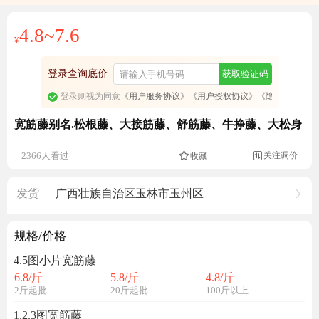
4.8~7.6
¥
登录查询底价
获取验证码
登录则视为同意
《用户服务协议》
《用户授权协议》
《隐私政策》
宽筋藤别名.松根藤、大接筋藤、舒筋藤、牛挣藤、大松身
关注调价
2366人看过
收藏

发货
广西壮族自治区玉林市玉州区
规格/价格
4.5图小片宽筋藤
6.8
/斤
5.8
/斤
4.8
/斤
2斤起批
20斤起批
100斤以上
1.2.3图宽筋藤