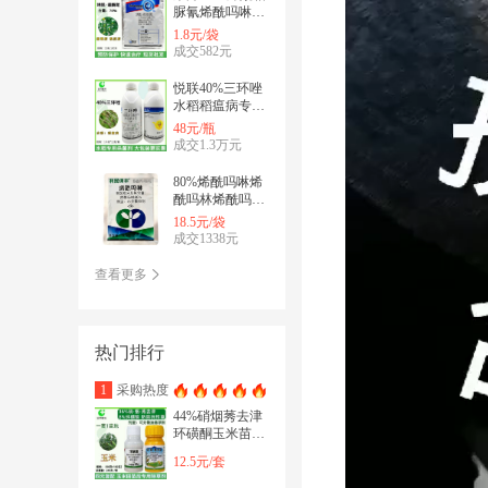
脲氰烯酰吗啉番
茄晚疫病黄瓜霜
1.8元/袋
霉病专用杀菌剂
成交582元
悦联40%三环唑
水稻稻瘟病专用
药苗瘟叶瘟稻瘟
48元/瓶
灵穗颈瘟杀菌剂
成交1.3万元
80%烯酰吗啉烯
酰吗林烯酰吗琳
葡萄树黄瓜晚疫
18.5元/袋
病霜霉病杀菌剂
成交1338元
查看更多
热门排行
采购热度
1
44%硝烟莠去津
环磺酮玉米苗后
除草剂除恶性杂
12.5元/套
草禾阔双除专用
药