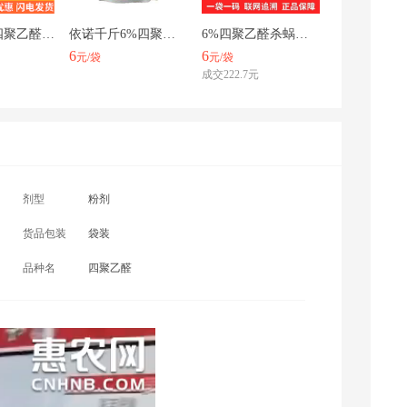
山西采购商(5596) 联系了该商家
瑞隆密达 四聚乙醛6%颗粒剂 甘蓝蜗牛福寿螺蛞蝓鼻涕虫专用杀
依诺千斤6%四聚乙醛 甘蓝蜗牛颗粒剂灭蜗牛杀虫剂撒施500克
6%四聚乙醛杀蜗牛鼻涕虫福寿螺青菜地黄瓜玉米豆花卉农药杀虫
河南采购商(8369) 联系了该商家
6
6
元/袋
元/袋
成交222.7元
湖北采购商(7919) 联系了该商家
剂型
粉剂
货品包装
袋装
品种名
四聚乙醛