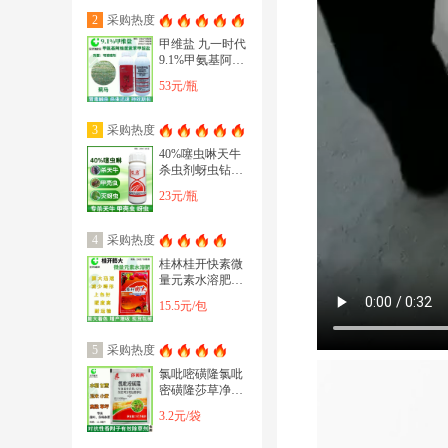
采购热度
2
甲维盐 九一时代
9.1%甲氨基阿维
菌素苯甲酸盐抗
53元/瓶
性青虫抗性
采购热度
3
40%噻虫啉天牛
杀虫剂蚜虫钻心
虫利民炫动农用
23元/瓶
园林榉树重阳包
邮
采购热度
4
桂林桂开快素微
量元素水溶肥减
少畸形着色增亮
15.5元/包
专用叶面肥
采购热度
5
氯吡嘧磺隆氯吡
密磺隆莎草净香
附子烂根草坪玉
3.2元/袋
米除草剂12.5m