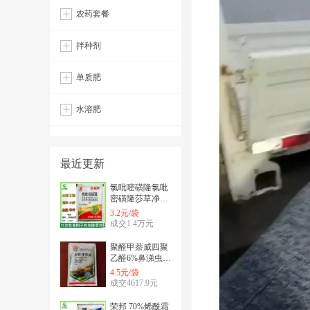
农药套餐
拌种剂
单质肥
水溶肥
最近更新
氯吡嘧磺隆氯吡
密磺隆莎草净香
附子烂根草坪玉
3.2元/袋
米除草剂12.5m
成交1.4万元
聚醛甲萘威四聚
乙醛6%鼻涕虫蜗
牛用药杀蜗牛涡
4.5元/袋
福寿螺白菜花卉
成交4617.9元
荣邦 70%烯酰霜