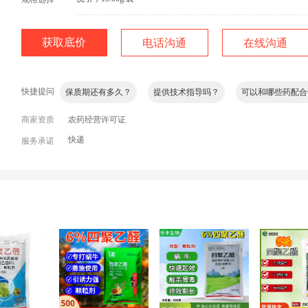
使用时有哪些注意事项？
发什么快递/物流？
安全期是
请问是什么制剂？用药安全吗？
哪个厂家生产的？
农药
获取底价
电话沟通
在线沟通
保质期还有多久？
提供技术指导吗？
可以和哪些药配合
快捷提问
不可以和哪些药一起使用？
什么时候用药效果最好？
死
商家资质
询问加微信
农药经营许可证
快递
服务承诺