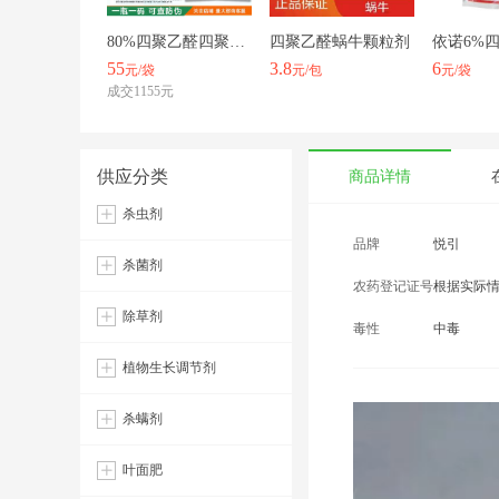
80%四聚乙醛四聚乙酫可湿性粉剂四聚乙甘蓝菜杀蜗牛专用药鼻涕
四聚乙醛蜗牛颗粒剂
55
3.8
6
元/袋
元/包
元/袋
成交1155元
供应分类
商品详情
杀虫剂
品牌
悦引
杀菌剂
农药登记证号
根据实际
除草剂
毒性
中毒
植物生长调节剂
杀螨剂
叶面肥