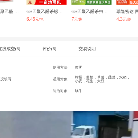
依诺6%四聚乙醛 甘蓝蜗牛颗粒剂灭蜗牛杀虫剂撒施蜗牛药杀蜗牛
6%四聚乙醛杀螺剂蜗牛引诱灭杀剂植物体不吸收500克安全持效
6%四聚乙醛杀虫剂蜗牛鼻涕虫福寿螺杀虫剂
6.45
7
4.3
元/包
元/袋
元/袋
在线成交
(6)
评价
(6)
交易说明
使用方法
喷雾
柑橘，葡萄，草莓，蔬菜，水稻，
情况填写
适用对象
小麦，花生，大豆
防治对象
蜗牛