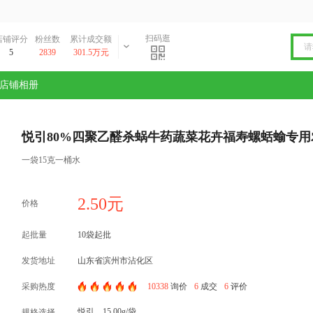
扫码逛
店铺评分
粉丝数
累计成交额
5
2839
301.5万元
店铺相册
悦引80%四聚乙醛杀蜗牛药蔬菜花卉福寿螺蛞蝓专用
一袋15克一桶水
2.50元
价格
起批量
10袋起批
发货地址
山东省滨州市沾化区
采购热度
10338
询价
6
成交
6
评价
可以在哪些作物上使用？
一瓶/袋兑水多少斤？
可以防
悦引，15.00g/袋
规格选择