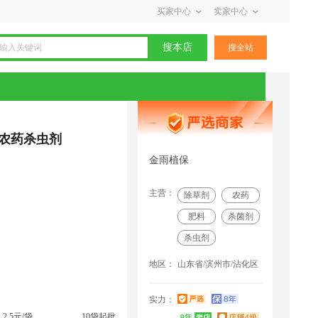
买家中心
卖家中心
搜本店
搜全站
农药杀虫剂
金雨植保
主营：
除草剂
农药
肥料
杀菌剂
杀虫剂
地区：
山东省/滨州市/沾化区
吉林采购商(4000) 联系了该商家
治哪些虫？
实力：
hn1917150 联系了该商家
2.5元/袋
10袋起批