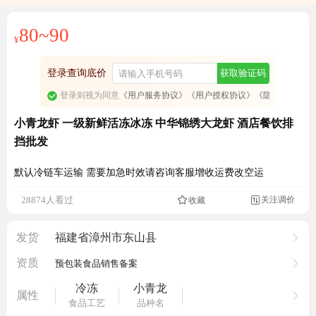
80~90
¥
登录查询底价
获取验证码
登录则视为同意
《用户服务协议》
《用户授权协议》
《隐私政策》
小青龙虾 一级新鲜活冻冰冻 中华锦绣大龙虾 酒店餐饮排
挡批发
默认冷链车运输 需要加急时效请咨询客服增收运费改空运
成交17.7万元
关注调价
28874人看过
收藏

发货
福建省漳州市东山县
资质
预包装食品销售备案
冷冻
小青龙
属性
食品工艺
品种名