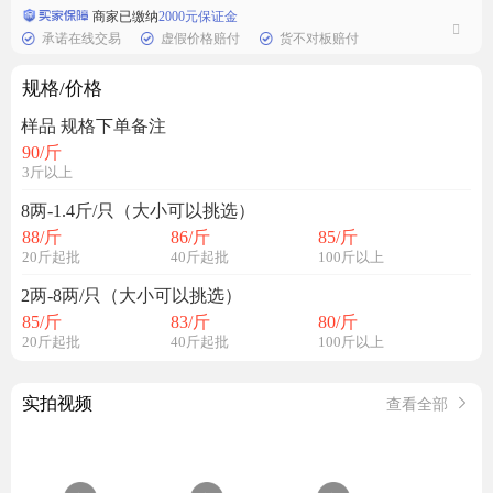
商家已缴纳
2000元保证金
承诺在线交易
虚假价格赔付
货不对板赔付
规格/价格
样品 规格下单备注
90
/斤
3斤以上
8两-1.4斤/只（大小可以挑选）
88
/斤
86
/斤
85
/斤
20斤起批
40斤起批
100斤以上
2两-8两/只（大小可以挑选）
85
/斤
83
/斤
80
/斤
20斤起批
40斤起批
100斤以上
实拍视频
查看全部