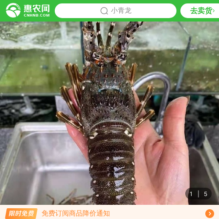
去卖货
批发
小青龙
推荐
1
|
5
限时免费订阅小青龙行情趋势
免费订阅商品降价通知