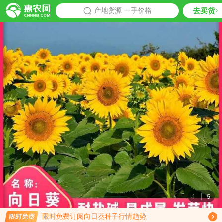
去卖货
批发
产地货源 一手价格
推荐
1
|
5
限时免费订阅向日葵种子行情趋势