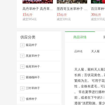
高丹草种子 高丹草适应性好产量高养牛羊马鱼等
墨西哥玉米草种子 墨西哥玉米种分蘖力强，产量高发芽率高，
15
15
30
元/斤
元/斤
元/斤
成交5954元
成交3201元
成交2155元
供应分类
商品详情
菊花种子
品种名
天人菊
黑麦草种子
狼尾草种子
天人菊，菊科天人菊
长柄；舌状花黄色，
紫穗槐种子
繁殖为主。 可用于
性，全株有柔毛，可
三叶草种子
。 常在夏季进行播
前，或者在下午的3
雀稗种子
遵循“淡肥勤施、量