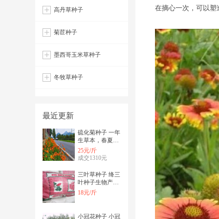
在摘心一次，可以塑
高丹草种子
菊苣种子
墨西哥玉米草种子
冬牧草种子
最近更新
硫化菊种子 一年
生草本，春夏播
种，耐热性好，
25元/斤
易栽培
成交1310元
三叶草种子 绛三
叶种子生物产量
高耐早性很强可
18元/斤
作桑茶果园绿肥
小冠花种子 小冠