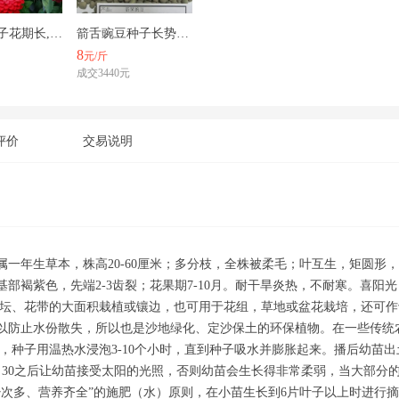
百日草种子花期长,花大色艳,花海常用品种推荐
箭舌豌豆种子长势快，覆盖率强，可牧用，可做绿肥种子
8
元/斤
成交3440元
评价
交易说明
属一年生草本，株高20-60厘米；多分枝，全株被柔毛；叶互生，矩圆形
基部褐紫色，先端2-3齿裂；花果期7-10月。耐干旱炎热，不耐寒。喜
花坛、花带的大面积栽植或镶边，也可用于花组，草地或盆花栽培，还可
以防止水份散失，所以也是沙地绿化、定沙保土的环保植物。在一些传统
种，种子用温热水浸泡3-10个小时，直到种子吸水并膨胀起来。播后幼苗出
：30之后让幼苗接受太阳的光照，否则幼苗会生长得非常柔弱，当大部分
少次多、营养齐全”的施肥（水）原则，在小苗生长到6片叶子以上时进行