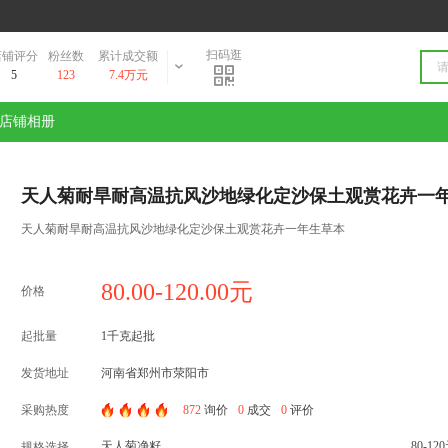
扫码逛
店铺评分
粉丝数
累计成交额
5
123
7.4万元
店铺相册
天人菊耐旱耐高温抗风沙地绿化定沙保土观赏花卉一
天人菊耐旱耐高温抗风沙地绿化定沙保土观赏花卉一年生草本
80.00-120.00元
价格
起批量
1千克起批
发货地址
河南省郑州市荥阳市
采购热度
872
询价
0
成交
0
评价
天人菊净籽
80-12
规格选择