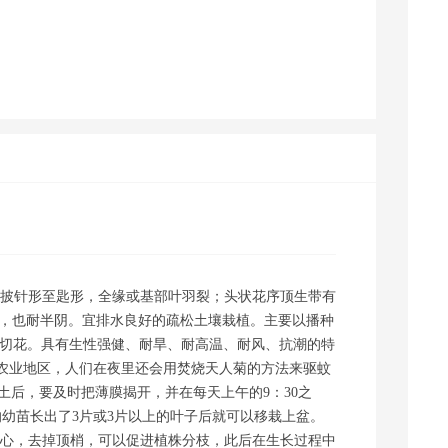
陕西采购商(6456) 联系了该商家
湖南采购商(9648) 联系了该商家
湖南采购商(9681) 联系了该商家
河南采购商(1431) 联系了该商家
hn1598234 联系了该商家
*十 联系了该商家
，披针形至匙形，全缘或基部叶羽裂；头状花序顶生带有
阳光，也耐半阴。宜排水良好的疏松土壤栽植。主要以播种
作切花。具有生性强健、耐旱、耐高温、耐风、抗潮的特
农业地区，人们在夜里还会用焚烧天人菊的方法来驱蚊
土后，要及时把薄膜揭开，并在每天上午的9：30之
的幼苗长出了3片或3片以上的叶子后就可以移栽上盆。
摘心，去掉顶梢，可以促进植株分枝，此后在生长过程中