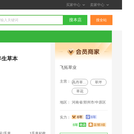
买家中心
卖家中心
搜本店
搜全站
年生草本
飞拓草业
主营：
高丹草种子
草坪
草花
地区：
河南省/郑州市/中原区
实力：
0元/千克
1千克起批