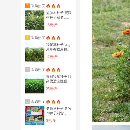
采购热度
2
盐肤木种子 蜜源
树种子别名五倍
子种子 花木林木
15元/斤
苗木种子
采购热度
3
狼尾草种子 lang
尾草有牧用和观
赏的，供草期
12元/斤
长，养牛羊鱼等
都可以
采购热度
4
春播牧草种子 甜
高梁适应性强，
耐盐碱，优质牧
25元/斤
草种子大量
采购热度
5
冬牧草种子 冬牧
70种子到货，耐
寒性强，生长
5元/斤
快，利用率高