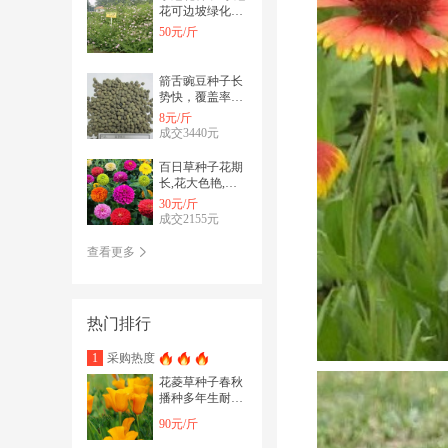
花可边坡绿化可
观赏固氮能力强
50元/斤
可做绿肥
箭舌豌豆种子长
势快，覆盖率
强，可牧用，可
8元/斤
做绿肥种子
成交3440元
百日草种子花期
长,花大色艳,花
海常用品种推荐
30元/斤
成交2155元
查看更多
热门排行
采购热度
1
花菱草种子春秋
播种多年生耐寒
花种庭院阳台盆
90元/斤
栽花卉种子