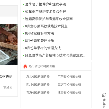
•
夏季君子兰养护和注意事项
•
菊花高产栽培技术要点全解
•
连翘夏季管护与青翘采收全指南
•
8月空心菜高效栽培技术要点
•
8月猕猴桃管理方法
•
8月份葡萄管理措施
•
8月份苹果树的管理方法
•
鲤鱼夏季高产养殖核心技术与关键注意事项
热门省份松树菌价格
松树蘑菇
湖北省松树菌价格
广东省松树菌价格
四川省松树菌价格
重庆市松树菌价格
商城县
青海省松树菌价格
江西省松树菌价格
聊
生
意