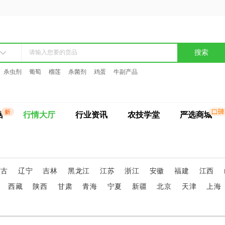
搜索
杀虫剂
葡萄
榴莲
杀菌剂
鸡蛋
牛副产品
据
行情大厅
行业资讯
农技学堂
严选商城
蒙古
辽宁
吉林
黑龙江
江苏
浙江
安徽
福建
江西
西藏
陕西
甘肃
青海
宁夏
新疆
北京
天津
上海