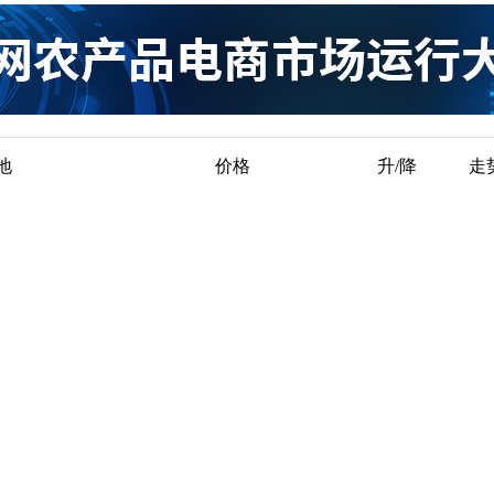
地
价格
升/降
走