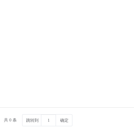
共 0 条
跳转到
确定