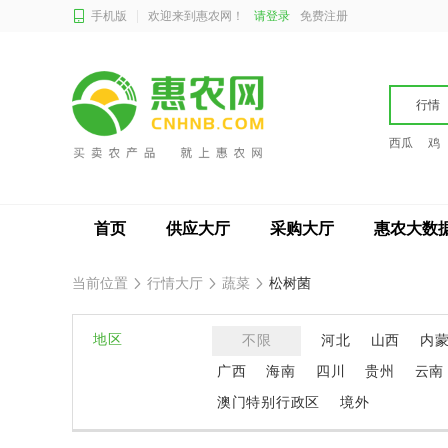
手机版
欢迎来到惠农网！
请登录
免费注册
行情
西瓜
鸡
首页
供应大厅
采购大厅
惠农大数
当前位置
行情大厅
蔬菜
松树菌
地区
不限
河北
山西
内
广西
海南
四川
贵州
云南
澳门特别行政区
境外