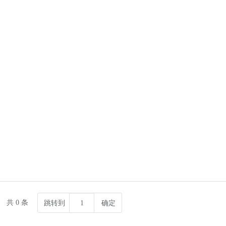
共 0 条
跳转到
确定