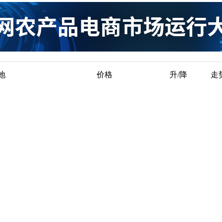
地
价格
升/降
走