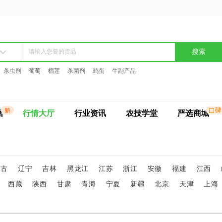
搜索
杀虫剂
葡萄
榴莲
杀菌剂
鸡蛋
牛副产品
据
行情大厅
行业资讯
农技学堂
严选商城
蒙古
辽宁
吉林
黑龙江
江苏
浙江
安徽
福建
江西
西藏
陕西
甘肃
青海
宁夏
新疆
北京
天津
上海