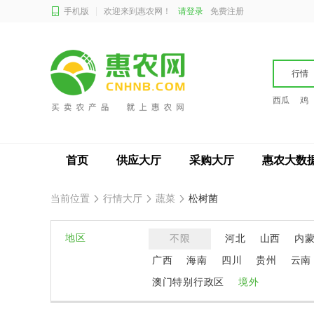
手机版
欢迎来到惠农网！
请登录
免费注册
行情
西瓜
鸡
首页
供应大厅
采购大厅
惠农大数
当前位置
行情大厅
蔬菜
松树菌
地区
不限
河北
山西
内
广西
海南
四川
贵州
云南
澳门特别行政区
境外