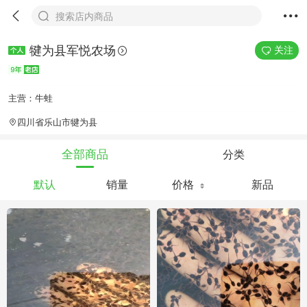
搜索店内商品
犍为县军悦农场
关注
主营：牛蛙
四川省乐山市犍为县
分类
全部商品
默认
销量
价格
新品