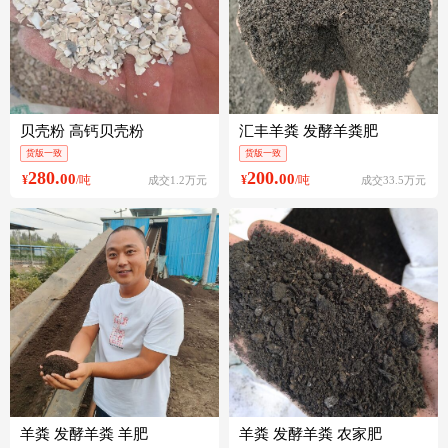
贝壳粉 高钙贝壳粉
汇丰羊粪 发酵羊粪肥
货版一致
货版一致
280.
200.
00
00
¥
/吨
¥
/吨
成交1.2万元
成交33.5万元
羊粪 发酵羊粪 羊肥
羊粪 发酵羊粪 农家肥