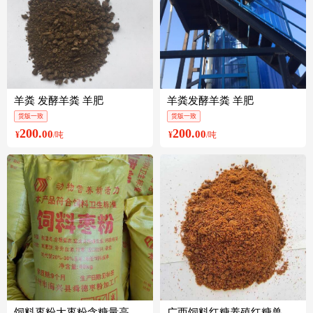
羊粪 发酵羊粪 羊肥
羊粪发酵羊粪 羊肥
货版一致
货版一致
200.
200.
00
00
¥
/吨
¥
/吨
饲料枣粉大枣粉含糖量高适口性好
广西饲料红糖养殖红糖兽用红糖