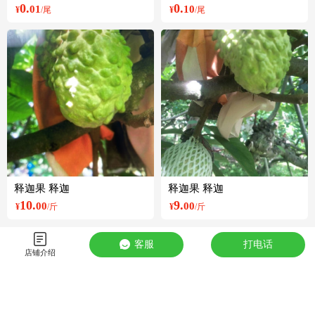
0.
0.
01
10
¥
/尾
¥
/尾
释迦果 释迦
释迦果 释迦
10.
9.
00
00
¥
/斤
¥
/斤
客服
打电话
店铺介绍