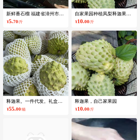
新鲜番石榴 福建省漳州市直发
自家果园种植凤梨释迦果，欢迎电商合作
5.
10.
70
00
¥
/斤
¥
/斤
释迦果。一件代发。礼盒代加工
释迦果，自己家果园
55.
10.
00
00
¥
/箱
¥
/斤