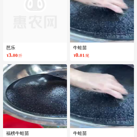
芭乐
牛蛙苗
3.
0.
00
01
¥
/斤
¥
/尾
福榜牛蛙苗
牛蛙苗