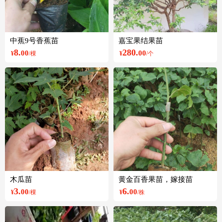
中蕉9号香蕉苗
嘉宝果结果苗
8.
280.
00
00
¥
/棵
¥
/个
木瓜苗
黄金百香果苗，嫁接苗
3.
6.
00
00
¥
/棵
¥
/株