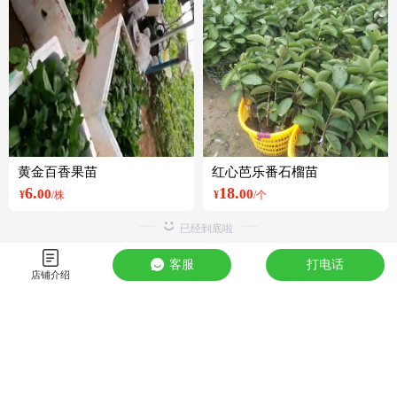
黄金百香果苗
红心芭乐番石榴苗
6.
18.
00
00
¥
/株
¥
/个
客服
打电话
店铺介绍