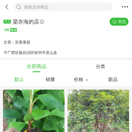
搜索店内商品
梁亦海的店
关注
主营：百香果苗
广西壮族自治区钦州市灵山县
分类
全部商品
默认
销量
价格
新品