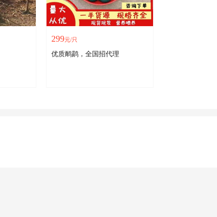
299
元/只
优质鸸鹋，全国招代理