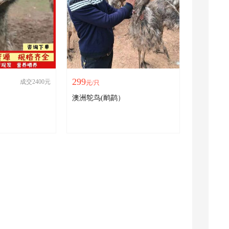
299
成交2400元
元/只
澳洲鸵鸟(鸸鹋）