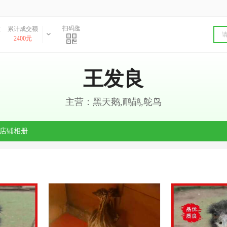
扫码逛
数
累计成交额
2400元
王发良
主营：黑天鹅,鸸鹋,鸵鸟
店铺相册