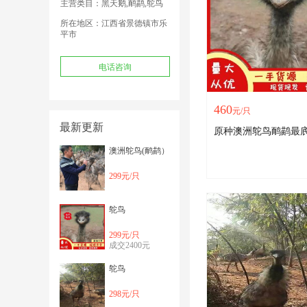
主营类目：黑天鹅,鸸鹋,鸵鸟
所在地区：江西省景德镇市乐
平市
电话咨询
460
元/只
最新更新
原种澳洲鸵鸟鸸鹋最
澳洲鸵鸟(鸸鹋）
299元/只
鸵鸟
299元/只
成交2400元
鸵鸟
298元/只