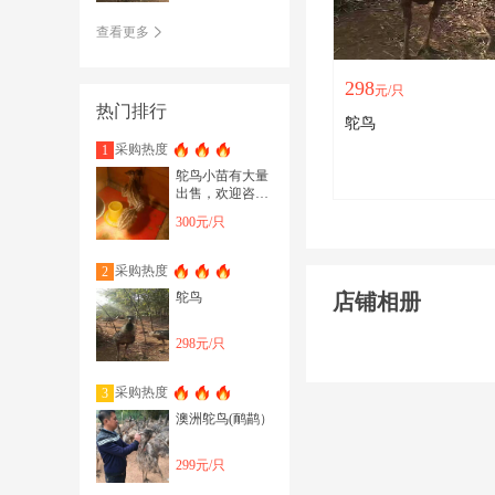
查看更多
298
元/只
热门排行
鸵鸟
采购热度
1
鸵鸟小苗有大量
出售，欢迎咨询
洽谈
300元/只
采购热度
2
鸵鸟
店铺相册
298元/只
采购热度
3
澳洲鸵鸟(鸸鹋）
299元/只