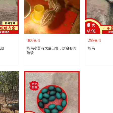
300
299
元/只
元/只
㡳价
鸵鸟小苗有大量出售，欢迎咨询
鸵鸟
洽谈