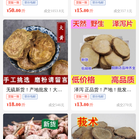
货版一致
部分包邮
货版一致
部分包邮
50.
15.
00
00
¥
/斤
¥
/斤
成交1053.8元
成交357.1元
无硫新货！产地批发！大黄！片！干净无杂！可打粉，
泽泻 正品货！产地！批发，零售！生！炒！都有！下单备注！包邮
货版一致
部分包邮
货版一致
部分包邮
18.
13.
00
00
¥
/斤
¥
/斤
成交546元
成交270元