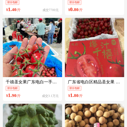
部分包邮
部分包邮
1.
0.
40
80
¥
/斤
¥
/斤
成交7700元
千禧圣女果广东电白一手货源产地直供，现在大量上市欢迎来电咨询
广东省电白区精品圣女果 千禧果 10克以上 单颗整车供应
部分包邮
部分包邮
1.
1.
90
80
¥
/斤
¥
/斤
成交3.1万元