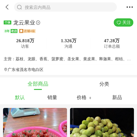
搜索店内商品
龙云果业
关注
26.818万
1.326万
47.28万
访客
沟通
订单总额
主营：荔枝、龙眼、香蕉、菠萝蜜、圣女果、黄皮果、释迦果、柑桔、柚子
广东省茂名市电白区
分类
全部商品
默认
销量
价格
新品