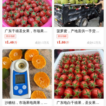
广东千禧圣女果，市场果，电商果，一手货源货量充足，茂名电白！
菠萝蜜，产地直供一手货源对接各大平台，有想法的私信我！！！！
部分包邮
部分包邮
1.
1.
40
80
¥
/斤
¥
/斤
成交1.5万元
成交6.2万元
沙糖桔，市场果电商果，一手货源产地直供，现在大量上市欢迎来电
广东电白千禧果，圣女果，产地直供，一手货源，欢迎各位老板来电