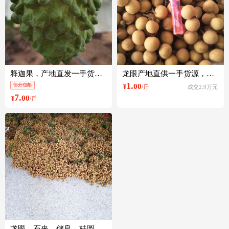
释迦果，产地直发一手货源，有看上的客户们私聊我
龙眼产地直供一手货源，平台货市场货，工厂货，可以收夜货
1.
部分包邮
00
¥
/斤
成交2.9万元
7.
00
¥
/斤
龙眼，石夹，储良，桂圆