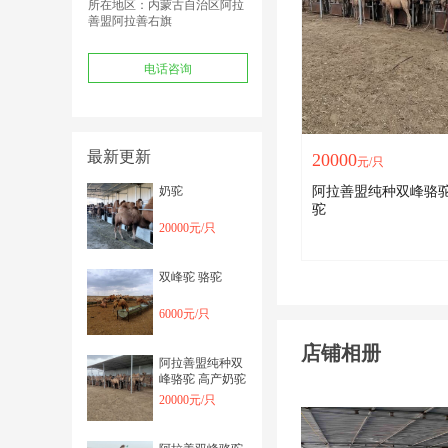
所在地区：内蒙古自治区阿拉
善盟阿拉善右旗
电话咨询
最新更新
20000
元/只
奶驼
阿拉善盟纯种双峰骆驼 高产
驼
20000元/只
双峰驼 骆驼
6000元/只
店铺相册
阿拉善盟纯种双
峰骆驼 高产奶驼
20000元/只