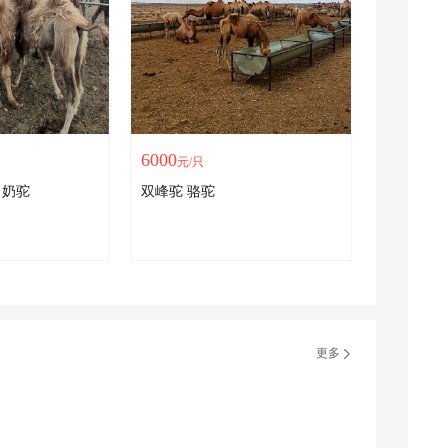
6000
元/只
阿拉善双峰骆驼 奶驼
双峰驼 骆驼
更多