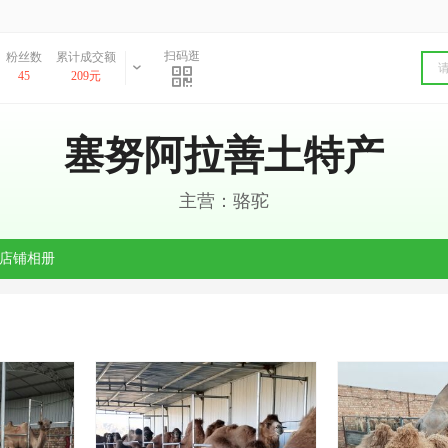
扫码逛
粉丝数
累计成交额
45
209元
塞努阿拉善土特产
主营：骆驼
店铺相册