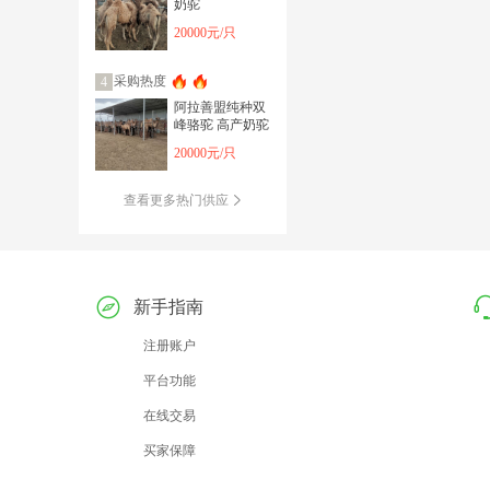
奶驼
20000元/只
采购热度
4
阿拉善盟纯种双
峰骆驼 高产奶驼
20000元/只
查看更多热门供应
新手指南
注册账户
平台功能
在线交易
买家保障