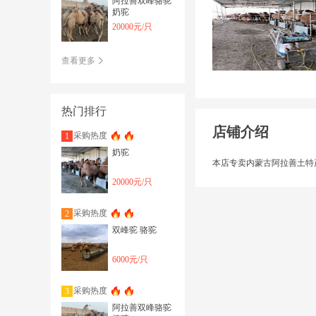
阿拉善双峰骆驼
奶驼
20000元/只
查看更多
热门排行
店铺介绍
采购热度
1
奶驼
本店专卖内蒙古阿拉善土特
20000元/只
采购热度
2
双峰驼 骆驼
6000元/只
采购热度
3
阿拉善双峰骆驼