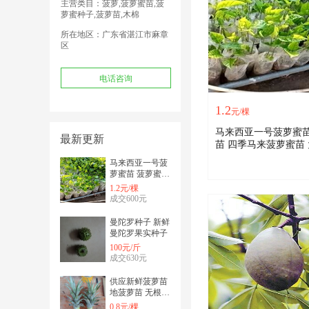
主营类目：菠萝,菠萝蜜苗,菠
萝蜜种子,菠萝苗,木棉
所在地区：广东省湛江市麻章
区
电话咨询
1.2
元/棵
马来西亚一号菠萝蜜苗 菠萝
最新更新
苗 四季马来菠萝蜜苗
蜜苗
马来西亚一号菠
萝蜜苗 菠萝蜜苗
四季马来菠萝蜜
1.2元/棵
苗 大树菠萝蜜苗
成交600元
曼陀罗种子 新鲜
曼陀罗果实种子
100元/斤
成交630元
供应新鲜菠萝苗
地菠萝苗 无根系
四季菠萝苗
0.8元/棵