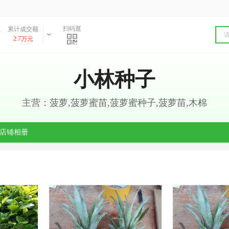
扫码逛
数
累计成交额
2.7万元
小林种子
主营：菠萝,菠萝蜜苗,菠萝蜜种子,菠萝苗,木棉
店铺相册