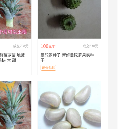
100
成交798元
成交630元
元/斤
鲜菠萝苗 地菠
曼陀罗种子 新鲜曼陀罗果实种
快 大 甜
子
部分包邮