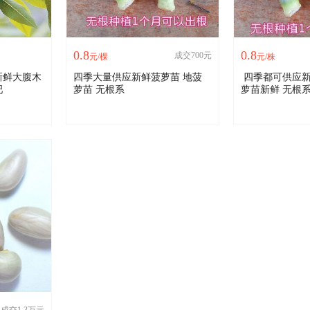
0.8
0.8
成交700元
元/棵
元/株
新鲜大腹木
四季大量供应新鲜菠萝苗 地菠
四季都可供应新
吧
萝苗 无根系
萝苗新鲜 无根系