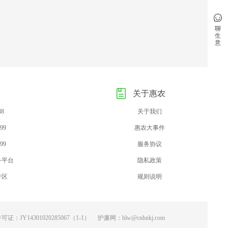
聊
生
意
关于惠农
88
关于我们
99
惠农大事件
99
服务协议
务平台
隐私政策
专区
规则说明
：JY14301020285067（1-1）
护廉网：hlw@cnhnkj.com