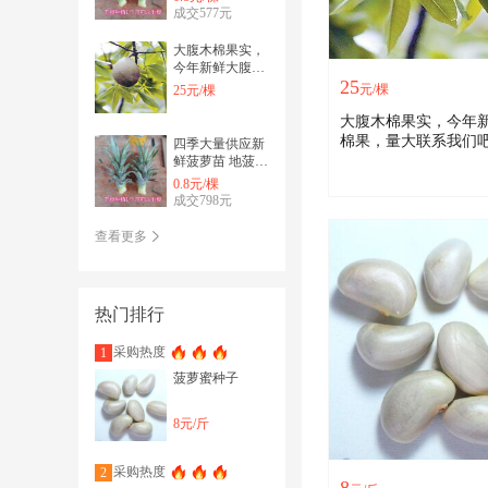
成交577元
大腹木棉果实，
今年新鲜大腹木
25
棉果，量大联系
元/棵
25元/棵
我们吧
大腹木棉果实，今年
棉果，量大联系我们
四季大量供应新
鲜菠萝苗 地菠萝
苗 无根系 结果
0.8元/棵
快 大 甜
成交798元
查看更多
热门排行
采购热度
1
菠萝蜜种子
8元/斤
采购热度
2