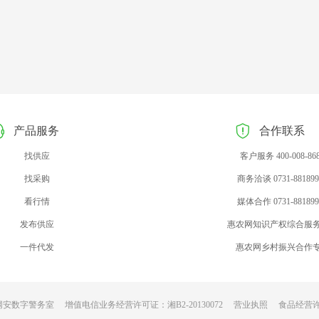
产品服务
合作联系
找供应
客户服务 400-008-86
找采购
商务洽谈 0731-881899
看行情
媒体合作 0731-881899
发布供应
惠农网知识产权综合服
一件代发
惠农网乡村振兴合作
网安数字警务室
增值电信业务经营许可证：湘B2-20130072
营业执照
食品经营许可证