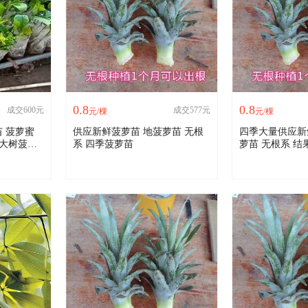
0.8
0.8
成交600元
成交577元
元/棵
元/棵
蜜
供应新鲜菠萝苗 地菠萝苗 无根
四季大量供应新
 大树菠萝
系 四季菠萝苗
萝苗 无根系 结果