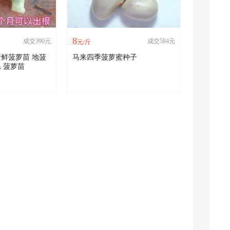
8
成交390元
成交584元
元/斤
鲜菠萝苗 地菠
马来四季菠萝蜜种子
 菠萝苗