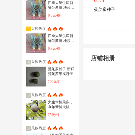
8
元/斤
四季大量供应新
鲜菠萝苗 地菠萝
菠萝蜜种子
苗 无根系 结果
0.8元/棵
快 大 甜
采购热度
3
四季大量供应新
鲜菠萝苗 地菠萝
苗 无根系
0.8元/棵
店铺相册
采购热度
4
曼陀罗种子 新鲜
曼陀罗果实种子
100元/斤
采购热度
5
大腹木棉果实，
今年新鲜大腹木
棉果，量大联系
25元/棵
我们吧
采购热度
6