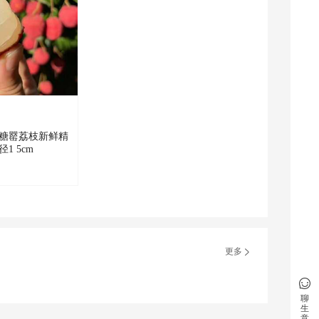
糖罂荔枝新鲜精
1 5cm
更多
聊
生
意