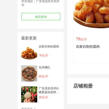
所在地区：广东省茂名市高州
市
电话咨询
最新更新
78
元/斤
农家自制桂圆肉
农家自制桂圆肉
78元/斤
化州橘红
80元/斤
店铺相册
广东茂名高州白
糖罂荔枝新鲜精
品15糖分有核果
28元/斤
径1 5cm