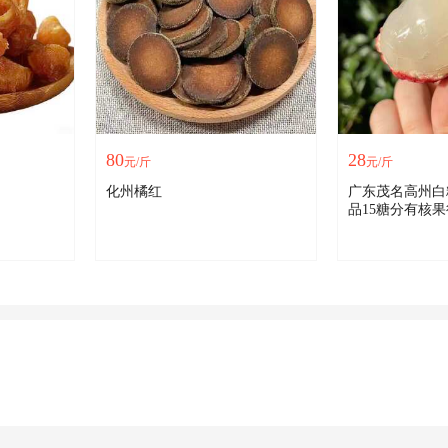
80
28
元/斤
元/斤
化州橘红
广东茂名高州白
品15糖分有核果径