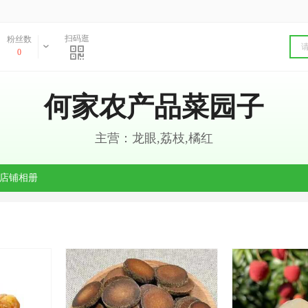
扫码逛
粉丝数
0
何家农产品菜园子
主营：龙眼,荔枝,橘红
店铺相册