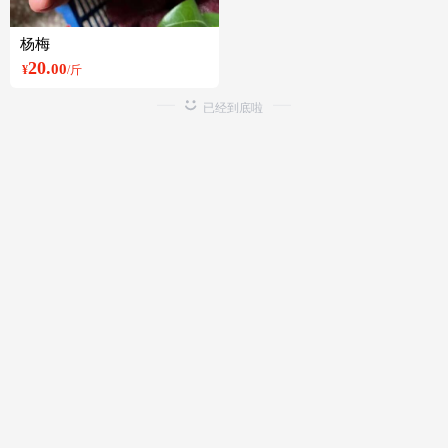
杨梅
20.
00
¥
/斤