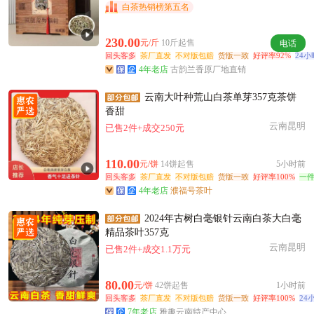
附近陈**老板55分钟前获取了报价
白茶热销榜第五名
台州市贺**老板30分钟前询价供应商
附近钱**老板49分钟前看了商品
230.00
元/斤
10斤起售
电话
回头客多
茶厂直发
不对版包赔
货版一致
好评率92%
24
台州市唐**老板28分钟前询价供应商
4年老店
古韵兰香原厂地直销
台州市许**老板59分钟前成功采购
附近秦**老板19小时前成功采购
云南大叶种荒山白茶单芽357克茶饼
香甜
台州市宁**老板14小时前成功采购
云南昆明
已售2件+成交250元
台州市潘**老板23小时前询价供应商
附近钱**老板1分钟前成功采购
110.00
元/饼
14饼起售
5小时前
附近汤**老板29分钟前看了商品
回头客多
茶厂直发
不对版包赔
货版一致
好评率100%
一
台州市高**老板39分钟前看了商品
4年老店
濮福号茶叶
台州市贺**老板8分钟前看了商品
2024年古树白毫银针云南白茶大白毫
附近朱**老板16小时前成功采购
精品茶叶357克
附近陈**老板4小时前看了商品
云南昆明
已售2件+成交1.1万元
80.00
元/饼
42饼起售
1小时前
回头客多
茶厂直发
不对版包赔
货版一致
好评率100%
24
7年老店
雅趣云南特产中心