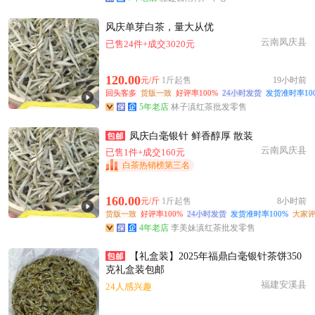
风庆单芽白茶，量大从优
云南凤庆县
已售24件+成交3020元
120.00
元/斤
1斤起售
19小时前
回头客多
货版一致
好评率100%
24小时发货
发货准时率10
5年老店
林子滇红茶批发零售
凤庆白毫银针 鲜香醇厚 散装
云南凤庆县
已售1件+成交160元
白茶热销榜第三名
160.00
元/斤
1斤起售
8小时前
货版一致
好评率100%
24小时发货
发货准时率100%
大家评
4年老店
李美妹滇红茶批发零售
【礼盒装】2025年福鼎白毫银针茶饼350
克礼盒装包邮
福建安溪县
24人感兴趣