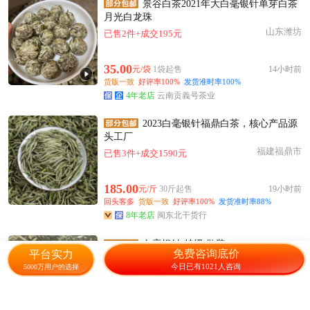
景谷白茶2021年大白毫银针单芽白茶
月光白龙珠
山东潍坊
已售2件+成交195元
35.00
元/袋
1袋起售
14小时前
货版一致
好评率100%
发货准时率100%
4年老店
云南贡義号茶业
2023白毫银针福鼎白茶，核心产品源
头工厂
福建福鼎市
已售3件+成交1590元
185.00
元/斤
30斤起售
19小时前
回头客多
货版一致
好评率100%
发货准时率88%
8年老店
闽东北干货行
白毫银针 特级 散装
免费咨询底价
平台实力
云南勐海县
2417人感兴趣
今日已有1021人咨询
5000万用户的选择
160.00
元/斤
100斤起售
6小时前