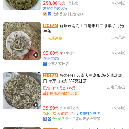
298.00
元/盒
1盒起售
10小时前
发货准时率100%
侬家香茶叶批发定制
新茶云南高山白毫银针白茶单芽月光
生茶
云南思茅
51人感兴趣
95.00
元/斤
1斤起售
18小时前
24小时发货
小茶农茶叶店
白毫银针 云南大白毫银毫茶 清甜爽
口 单芽白龙须357克饼茶
云南景谷县
已售5件+成交335元
白茶热销榜第八名
39.90
元/饼
100饼起售
15小时前
货版一致
好评率100%
发货准时率100%
6年老店
景谷玉颜农产品经营部