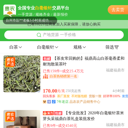
附近高**老板18小时前看了商品
全国专业
白毫银针
交易平台
去卖货
台州市宁**老板32分钟前看了商品
一手货源 / 规格齐全 / 最新报价
台州市彭**老板1小时前成功采购
已有10221位商家加入买家保障，请放心购买
附近康**老板11分钟前成功采购
产地货源 一手价格
附近赵**老板8小时前询价供应商
台州市唐**老板10小时前看了商品
白茶
白毫银针
规格
筛选
台州市郑**老板16分钟前看了商品
【茶友常回购的】福鼎高山白茶毫香柔和
台州市江**老板13分钟前看了商品
耐泡散装茶叶
台州市阳**老板18小时前成功采购
福建福鼎市
已售159件+成交25.4万元
附近邓**老板23分钟前获取了报价
白茶热销榜第一名
台州市彭**老板22小时前询价供应商
台州市邹**老板30分钟前成功采购
170.00
元/克
250克起售
4小时前
回头客多
茶厂直发
不对版包赔
货版一致
好评率100%
发货
附近陈**老板10分钟前看了商品
7年老店
品农农产品销售中心
附近卢**老板11小时前看了商品
台州市郑**老板35分钟前看了商品
【专业批发】2020年白毫银针茶米
芽头采福鼎白茶礼盒装批发价
台州市康**老板34分钟前成功采购
福建福鼎市
已售9件+成交4540元