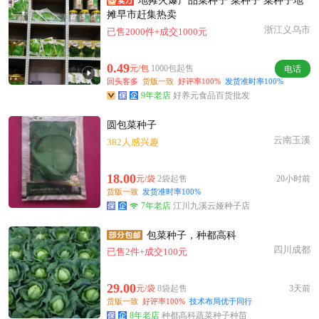
地摊火爆产品菜种子 菜种子 菜种子地
摊早市赶集热卖
浙江义乌市
已售2000件+成交1000元
0.49
元/包
1000包起售
电话
回头客多
货版一致
好评率100%
发货准时率100%
9年老店
好养元食品百货批发
圆包菜种子
云南玉溪
382人感兴趣
18.00
元/袋
2袋起售
20小时前
货版一致
发货准时率100%
7年老店
江川九溪云娅种子店
包菜种子，种都高科
四川成都
已售2件+成交100元
29.00
元/袋
8袋起售
3天前
货版一致
好评率100%
技术布局优于同行
8年老店
种都高科蔬菜种子种苗