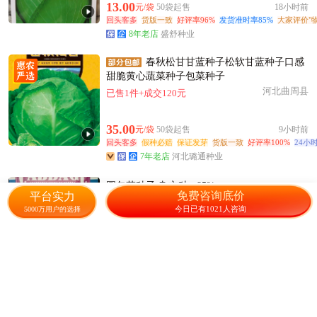
13.00
元/袋
50袋起售
18小时前
回头客多
货版一致
好评率96%
发货准时率85%
大家评价"
8年老店
盛舒种业
春秋松甘甘蓝种子松软甘蓝种子口感
甜脆黄心蔬菜种子包菜种子
河北曲周县
已售1件+成交120元
35.00
元/袋
50袋起售
9小时前
回头客多
假种必赔
保证发芽
货版一致
好评率100%
24小
7年老店
河北璐通种业
圆包菜种子 杂交种 ≥85%
免费咨询底价
平台实力
河南商丘
2439人感兴趣
今日已有1021人咨询
5000万用户的选择
25.00
元/包
4包起售
2天前
回头客多
24小时发货
发货准时率17%
经营年限全国同行前1
12年老店
商丘嘉稼种业
京丰一号甘蓝种子 农田菜园基地杂交
中熟扁圆甘蓝蔬菜籽