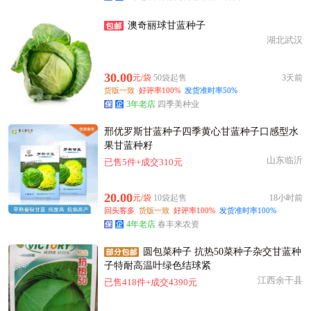
澳奇丽球甘蓝种子
湖北武汉
30.00
元/袋
50袋起售
3天前
货版一致
好评率100%
发货准时率50%
3年老店
四季美种业
邢优罗斯甘蓝种子四季黄心甘蓝种子口感型水
果甘蓝种籽
山东临沂
已售5件+成交310元
20.00
元/袋
10袋起售
18小时前
回头客多
货版一致
好评率100%
发货准时率100%
4年老店
春丰来农资
圆包菜种子 抗热50菜种子杂交甘蓝种
子特耐高温叶绿色结球紧
江西余干县
已售418件+成交4390元