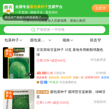
石家庄市蒋**老板48分钟前获取了报价
全国专业
圆包菜种子
交易平台
去卖货
石家庄市田**老板26分钟前获取了报价
一手货源 / 规格齐全 / 最新报价
附近何**老板9小时前获取了报价
已有10221位商家加入买家保障，请放心购买
石家庄市江**老板14小时前看了商品
产地货源 一手价格
石家庄市何**老板19分钟前询价供应商
附近欧阳**老板41分钟前询价供应商
包菜种子
圆包菜种子
规格
筛选
石家庄市薛**老板51分钟前询价供应商
京宣美味甘蓝种子 10克 基地专用耐裂球颜色
附近姜**老板17小时前询价供应商
绿
石家庄市田**老板12小时前获取了报价
河北曲周县
已售20件+成交949元
附近郑**老板4分钟前看了商品
附近严**老板17小时前看了商品
40.00
元/袋
10袋起售
9小时前
石家庄市郭**老板51分钟前看了商品
回头客多
假种必赔
保证发芽
货版一致
好评率100%
发货准
7年老店
河北璐通种业
附近潘**老板58分钟前询价供应商
石家庄市李**老板23小时前询价供应商
圆包菜种子 圆球型甘蓝耐裂，绿崎甘
石家庄市许**老板6小时前看了商品
蓝
河南郑州
已售113件+成交3209元
石家庄市潘**老板44分钟前询价供应商