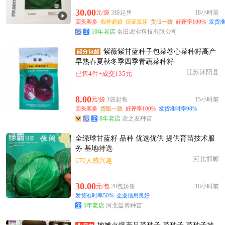
附近陆**老板23小时前成功采购
30.00
元/袋
3袋起售
18小时前
石家庄市康**老板44分钟前看了商品
回头客多
假种必赔
保证发芽
货版一致
好评率100%
发货准
石家庄市曹**老板14分钟前获取了报价
10年老店
名田农业科技有限公司
石家庄市钱**老板11小时前成功采购
紫薇紫甘蓝种子包菜卷心菜种籽高产
附近葛**老板32分钟前获取了报价
早熟春夏秋冬季四季青蔬菜种籽
石家庄市姚**老板42分钟前看了商品
江苏沭阳县
已售4件+成交135元
附近陆**老板4小时前成功采购
附近唐**老板46分钟前询价供应商
8.00
元/袋
3袋起售
15小时前
回头客多
石家庄市夏**老板22分钟前成功采购
货版一致
好评率100%
发货准时率98%
8年老店
农之友种苗
石家庄市聂**老板6小时前看了商品
石家庄市汪**老板13分钟前看了商品
全绿球甘蓝籽 品种 优选优供 提供育苗技术服
务 基地特选
石家庄市胡**老板8小时前看了商品
河北邯郸
670人感兴趣
附近洪**老板52分钟前成功采购
30.00
元/包
20包起售
18小时前
发货准时率50%
企业信用良好
5年老店
河北益博种苗