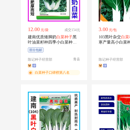
12.00
3.00
元/袋
成交154元
元/包
建南优质矮脚奶
白菜种子
黑
103黑叶杂交
白菜
叶油菜籽种四季小白菜种籽
寒产量高小白菜
青菜蔬菜种孑
菜种
部分包邮
青县
陈记种子经营部
陈记种子经营部
白菜种子口碑榜第八名