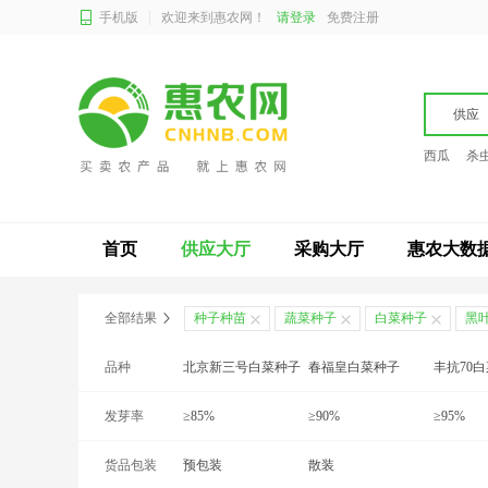
手机版
欢迎来到惠农网！
请登录
免费注册
供应
西瓜
杀
首页
供应大厅
采购大厅
惠农大数
全部结果
种子种苗
蔬菜种子
白菜种子
黑
品种
北京新三号白菜种子
春福皇白菜种子
丰抗70
发芽率
黑油白菜种子
≥85%
金秋菊白菜种子
≥90%
快菜种子
≥95%
货品包装
青杂三号白菜种子
预包装
夏冠白菜种子
散装
夏阳白菜