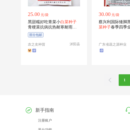
25.00
30.00
元/袋
元/袋
黑甜糯好吃青菜小
白菜种子
蔡兴利国际矮脚
青梗菜抗病抗热耐寒耐雨四
菜种子
春季四季
季播青菜种籽
种子农资
部分包邮
沭阳县
农之友种苗
广东省蔬之源种业
1
新手指南
注册账户
平台功能