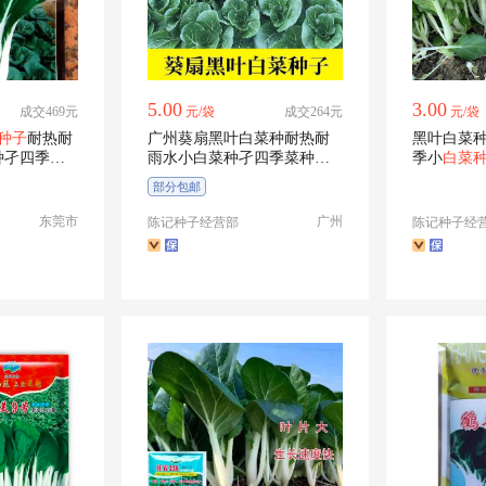
5.00
3.00
成交469元
元/袋
成交264元
元/袋
种子
耐热耐
广州葵扇黑叶白菜种耐热耐
黑叶白菜
种孑四季蔬
雨水小白菜种孑四季菜种籽
季小
白菜
蔬菜种子
部分包邮
东莞市
广州
陈记种子经营部
陈记种子经