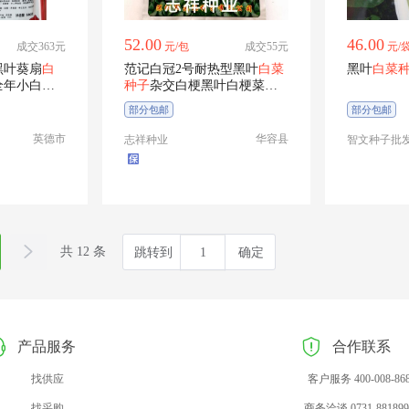
52.00
46.00
成交363元
元/包
成交55元
元/
黑叶葵扇
白
范记白冠2号耐热型黑叶
白菜
黑叶
白菜
全年小白菜
种子
杂交白梗黑叶白梗菜种
籽200克
部分包邮
部分包邮
英德市
华容县
志祥种业
智文种子批
共 12 条
跳转到
确定
产品服务
合作联系
找供应
客户服务 400-008-86
找采购
商务洽谈 0731-881899