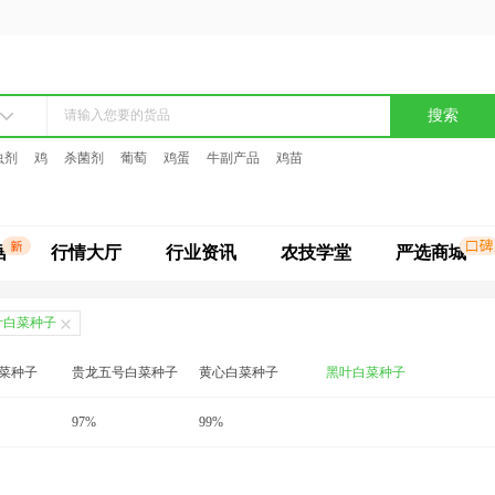
搜索
虫剂
鸡
杀菌剂
葡萄
鸡蛋
牛副产品
鸡苗
据
行情大厅
行业资讯
农技学堂
严选商城
叶白菜种子
白菜种子
贵龙五号白菜种子
黄心白菜种子
黑叶白菜种子
秋宝白菜种子
97%
青梗菜种子
99%
青麻叶白菜种子
种子
义和秋大白菜种子
紫白菜种子
早熟5号白菜种子