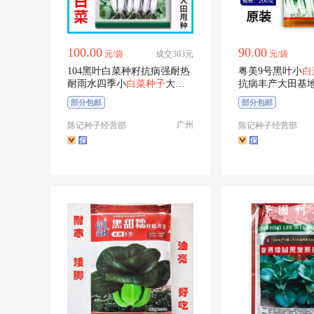
100.00
90.00
元/袋
成交303元
元/袋
104黑叶白菜种籽抗病强耐热
粤美9号黑叶小
白
耐雨水四季小
白菜种子
大田
抗病丰产大田基
蔬菜种
白菜蔬菜籽
部分包邮
部分包邮
广州
陈记种子经营部
陈记种子经营部