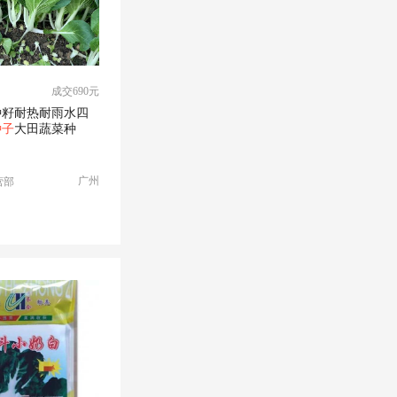
成交690元
种籽耐热耐雨水四
种子
大田蔬菜种
广州
营部