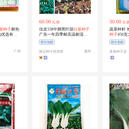
60.00
30.00
元/袋
元/
菜种子
耐热
佳农338中脚黑叶甜
白菜种子
蔬菜种籽 
地优选有机
广东一年四季耐高温耐湿小
种子
450
白菜
菜菜味
部分包邮
部分包邮
广州
惠州
陈记种子经营部
美美种子店