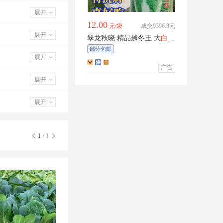
展开
12.00
元/袋
成交9396.3元
展开
翠龙秋晓 精品越冬王 大
白菜
种子
部分包邮
展开
广告
展开
展开
1
/ 1