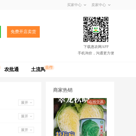
买家中心
卖家中心
免费开店卖货
下载惠农网APP
手机询价，沟通更方便
农批通
土流网
商家热销
展开
展开
展开