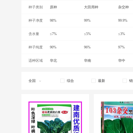
种子类别
原种
大田用种
杂交种
种子净度
98%
99%
99.9%
含水量
≤7%
≤5%
≤3%
种子纯度
90%
96%
97%
适种区域
华北
华南
华中
西北
全国
综合
最新
销