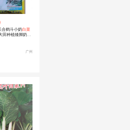
袋
长合鹤斗小奶
白菜
克大田种植矮脚奶白
广州