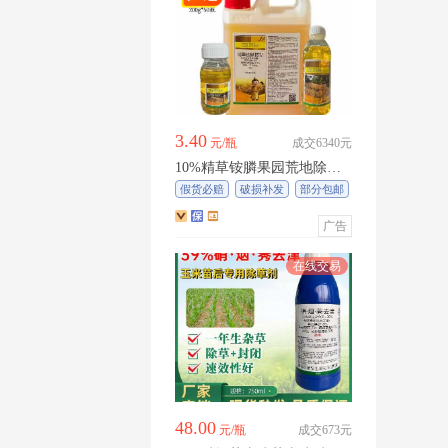
3.40
元/瓶
成交6340元
10%精草铵膦果园荒地除草
牛筋草小飞蓬农药
除草剂
假货必赔
破损补发
部分包邮
广告
48.00
元/瓶
成交673元