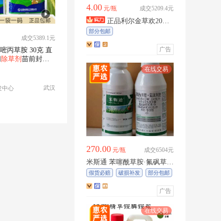
4.00
元/瓶
成交5209.4元
正品利尔金草欢20%
精草铵磷铵盐高含量精草胺
部分包邮
成交5389.1元
磷膦除草烂根剂
广告
嘧丙草胺 30克 直
闭
除草剂
苗前封闭
武汉
发中心
270.00
元/瓶
成交6504元
米斯通 苯噻酰草胺·氟砜草胺
水稻各种种植方式杂草封杀
假货必赔
破损补发
部分包邮
结合
广告