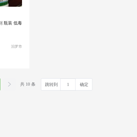
 瓶装 低毒
汨罗市
共 10 条
跳转到
确定