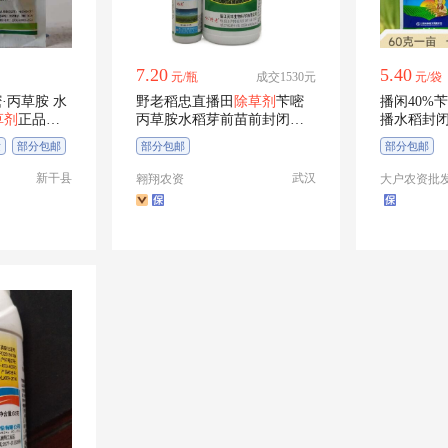
7.20
5.40
元/瓶
成交1530元
元/袋
·丙草胺 水
野老稻忠直播田
除草剂
苄嘧
播闲40%苄
草剂
正品农
丙草胺水稻芽前苗前封闭杂
播水稻封
草100ml
除草
发
部分包邮
部分包邮
部分包邮
新干县
武汉
翱翔农资
大户农资批