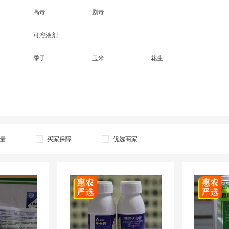
敌草胺
高毒
丁草胺
剧毒
敌草快
单嘧磺隆
可溶液剂
滴酸草甘膦
噁草酸
钠
二甲戊灵
黍子
二氯喹啉酸
玉米
二氯吡啶酸
花生
氟乐灵
尖叶植物
砜嘧磺隆
阔叶植物
砜嘧精喹
炔草脂
高效氟吡甲禾灵
环磺酮
环嗪酮
草灵
甲基二磺隆
精喹氟磺胺
精喹禾灵
量
买家保障
优选商家
草灵
喹草酮
喹禾糠酯
氯氟吡啶酯
胺
灭草松
麦草三氯吡
麦草畏
胺
吡嘧磺隆
炔草酯
氰氟草酯
双氟滴辛酯
双氟磺草胺
双氟唑草酮