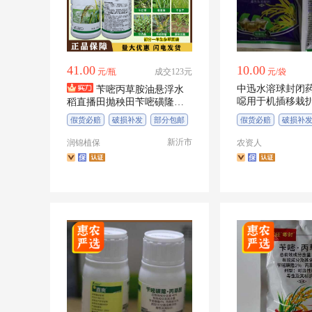
双环磺草酮
三氯吡氧乙酸
五氟磺草
硝磺莠去津
辛酰溴苯腈
硝烟莠去
41.00
10.00
元/瓶
成交123元
元/袋
异丙莠去津
乙草胺
异甲莠去
中迅水溶球封闭药
苄嘧丙草胺油悬浮水
噁用于机插移栽
稻直播田抛秧田苄嘧磺隆丙
莠去津
乙羧草铵膦
乙羧草甘
草时间久
草胺苗前封闭
除草剂
假货必赔
破损补发
部分包邮
假货必赔
破损补
新沂市
润锦植保
农资人
唑草酮
仲丁灵
唑啉草酯