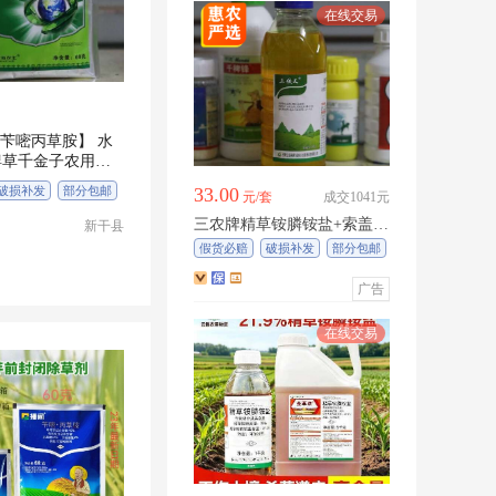
%苄嘧丙草胺】 水
稗草千金子农用
除
破损补发
部分包邮
33.00
元/套
成交1041元
三农牌精草铵膦铵盐+索盖
新干县
+丙炔，小飞蓬牛筋草杀恶性
假货必赔
破损补发
部分包邮
杂草时间久
广告