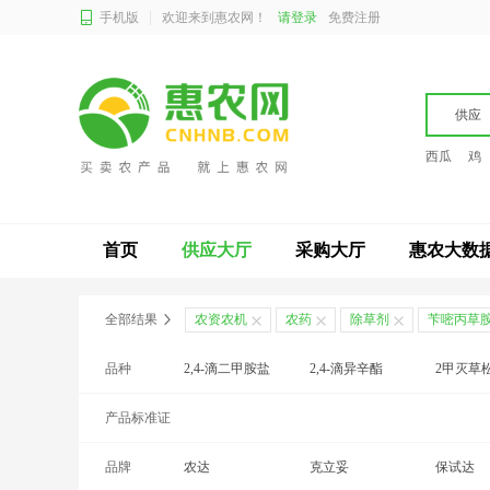
手机版
欢迎来到惠农网！
请登录
免费注册
供应
西瓜
鸡
首页
供应大厅
采购大厅
惠农大数
全部结果
农资农机
农药
除草剂
苄嘧丙草
品种
2,4-滴二甲胺盐
2,4-滴异辛酯
2甲灭草
产品标准证
苯甲吡䂳脂
苄嘧丙草胺
苄嘧丁草
号
品牌
苯噻酰草胺
农达
苯唑草酮
克立妥
草铵膦
保试达