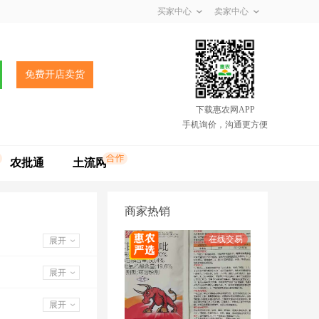
买家中心
卖家中心
免费开店卖货
下载惠农网APP
手机询价，沟通更方便
农批通
土流网
商家热销
展开
展开
展开