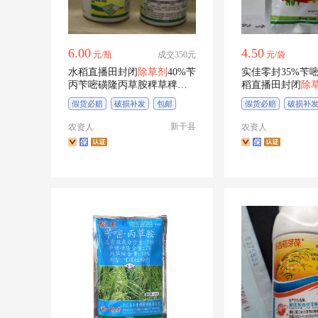
6.00
4.50
元/瓶
成交350元
元/袋
水稻直播田封闭
除草剂
40%苄
实佳零封35%苄嘧
丙苄嘧磺隆丙草胺稗草稗子
稻直播田封闭
除
千金子
药批
假货必赔
破损补发
包邮
假货必赔
破损补
新干县
农资人
农资人