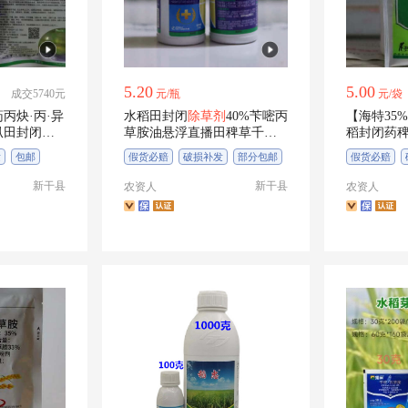
胺
戊氧乙草胺
烯草酮
硝磺草酮
津
硝乙莠去津
异丙甲草胺
异丙隆
5.20
5.00
成交5740元
元/瓶
元/袋
津
烟嘧磺隆
莠灭净
烟嘧莠去津
丙炔·丙·异
水稻田封闭
除草剂
40%苄嘧丙
【海特35
扒田封闭控
草胺油悬浮直播田稗草千金
稻封闭药
膦
乙羧氟草醚
乙氧氟草醚
乙氧异甲戊
杂草封闭
草剂
发
包邮
假货必赔
破损补发
部分包邮
假货必赔
新干县
新干县
农资人
农资人
唑嘧磺草胺