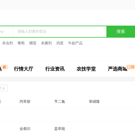
搜索
杀虫剂
葡萄
榴莲
杀菌剂
鸡蛋
牛副产品
据
行情大厅
行业资讯
农技学堂
严选商城
胺
松
丙草胺
苄二氯
苯磺隆
胺
苄嘧磺隆
苄嘧乙草胺
丙炔氟草胺
草除灵
金都尔
草甘膦
盖草能
草甘膦铵盐