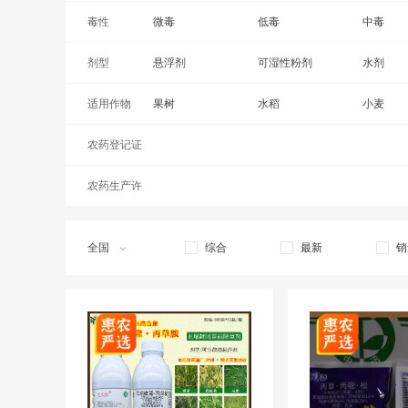
毒性
草甘膦钾盐
微毒
草甘三氯吡
低毒
敌稗
中毒
剂型
敌草隆
悬浮剂
啶磺草胺
可湿性粉剂
啶嘧磺隆
水剂
适用作物
噁草酮
果树
二甲草甘膦
水稻
二甲四氯
小麦
农药登记证
噁唑酰草胺
大豆
氟磺胺草醚
芝麻
氟咯草酮
封闭性
号
农药生产许
氟醚灭草松
氟唑磺隆
氟唑磺隆
可证号
甲草胺
精草铵磷铵盐
精噁唑禾
全国
综合
最新
销
甲嘧磺隆
甲咪唑烟酸
精吡氟禾
氯氟吡氧乙酸
氯吡嘧磺隆
氯酯磺草
咪唑乙烟酸
扑草净
吡氟酰草
乳氟禾草灵
莎稗磷
双草醚