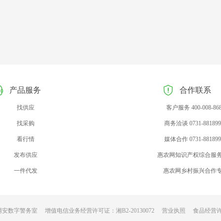
产品服务
合作联系
找供应
客户服务 400-008-86
找采购
商务洽谈 0731-881899
看行情
媒体合作 0731-881899
发布供应
惠农网知识产权综合服
一件代发
惠农网乡村振兴合作
网安数字警务室
增值电信业务经营许可证：湘B2-20130072
营业执照
食品经营许可证