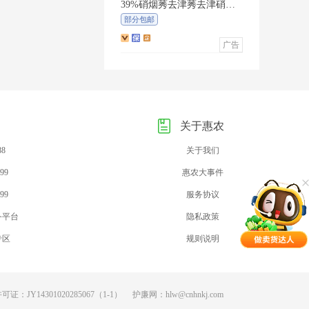
39%硝烟莠去津莠去津硝磺
草酮烟嘧黄隆玉米苗后专用
部分包邮
广告
关于惠农
88
关于我们
99
惠农大事件
99
服务协议
务平台
隐私政策
专区
规则说明
：JY14301020285067（1-1）
护廉网：hlw@cnhnkj.com