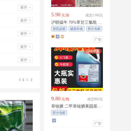
展开
5.90
元/袋
成交1100元
展开
沪联猛牛 70%草甘三氯吡 可
溶粉剂，正品保障，量大优
假货必赔
破损补发
部分包邮
惠
展开
广告
展开
展开
1
/ 1
9.80
元/瓶
成交802元
草铵膦 二甲草铵膦果园茶园
林荒地一扫光正品除牛筋杂
部分包邮
草
广告