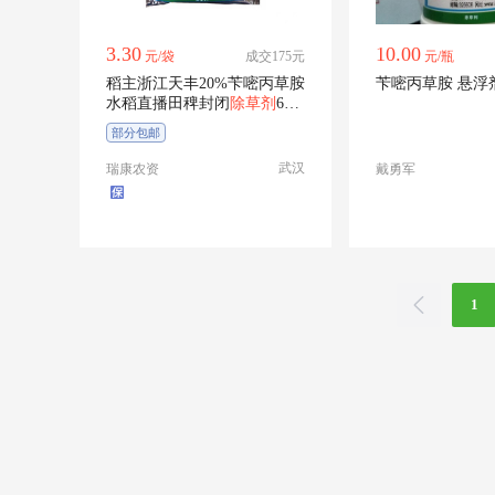
3.30
10.00
元/袋
成交175元
元/瓶
稻主浙江天丰20%苄嘧丙草胺
苄嘧丙草胺 悬浮剂
水稻直播田稗封闭
除草剂
60
克包
部分包邮
武汉
瑞康农资
戴勇军
1