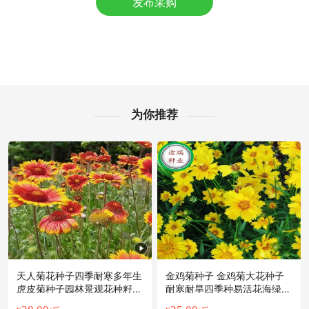
发布采购
附近冯**老板5分钟前询价供应商
附近严**老板29分钟前看了商品
附近董**老板57分钟前成功采购
附近赵**老板35分钟前获取了报价
附近林**老板8小时前获取了报价
附近姚**老板6分钟前成功采购
附近唐**老板5分钟前看了商品
为你推荐
附近何**老板21小时前成功采购
附近姜**老板21小时前成功采购
附近吴**老板2小时前看了商品
附近聂**老板12小时前获取了报价
附近彭**老板42分钟前获取了报价
天人菊花种子四季耐寒多年生
金鸡菊种子 金鸡菊大花种子
虎皮菊种子园林景观花种籽子
耐寒耐旱四季种易活花海绿化
花卉种籽
多年生宿根花卉草种子