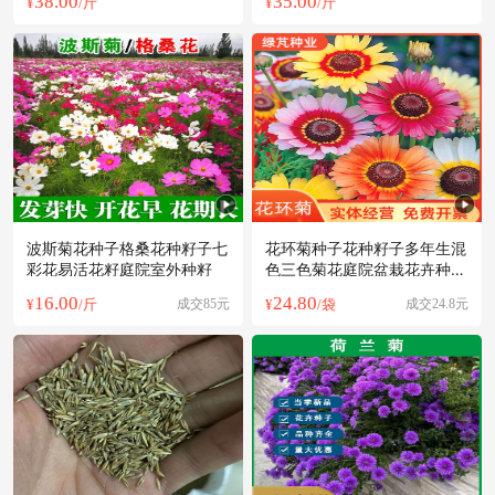
38.00
35.00
¥
/斤
¥
/斤
波斯菊花种子格桑花种籽子七
花环菊种子花种籽子多年生混
彩花易活花籽庭院室外种籽
色三色菊花庭院盆栽花卉种籽
四季易活
16.00
24.80
¥
/斤
成交85元
¥
/袋
成交24.8元