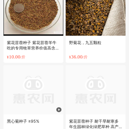
紫花苜蓿种子 紫花苜蓿羊牛
野菊花，九五颗粒
吃的专用牧草营养价值高含多
种维生素矿物质，
10.00
36.00
¥
/斤
¥
/斤
黑心菊种子 ≥95%
紫花苜蓿种子 耐干旱耐寒多
年生园林绿化绿肥草种 高产