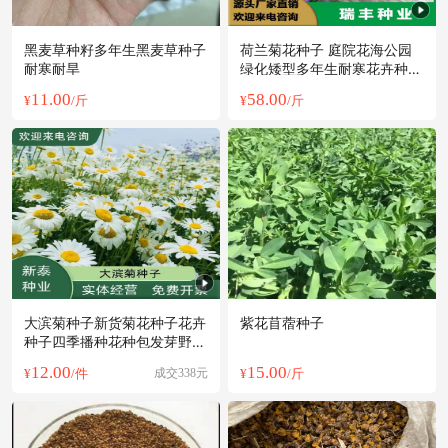
黑麦草种籽多年生黑麦草种子
荷兰菊花种子 庭院花海公园
耐寒耐旱
绿化矮型多年生耐寒花卉种子
批发
11.00
58.00
¥
/斤
¥
/斤
大滨菊种子新货菊花种子花卉
紫花苜蓿种子
种子四季播种花种包发芽野菊
花种子
12.00
15.00
¥
/件
成交338元
¥
/斤