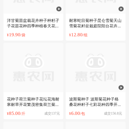
洋甘菊苗盆栽花卉种子种籽孑
耐寒蛇目菊种子昆仑雪菊天山
子花苗花种四季种植春天花籽
雪菊花籽盆栽庭院阳台花卉四
易种
季播花坛
19.90
12.80
¥
/袋
¥
/组
花种子荷兰菊种子花坛花海耐
波斯菊种子 波斯菊花种子格
寒耐旱开花繁茂密集荷兰菊花
桑花种籽子七彩花种四季开花
籽
易活花籽
85.00
6.00
¥
/斤
成交137元
¥
/包
成交156.8元