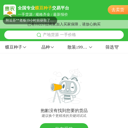
附近严**老板8小时前获取了报价
全国专业
蝶豆种子
交易平台
去卖货
附近洪**老板40分钟前获取了报价
一手货源 / 规格齐全 / 最新报价
附近苏**老板19小时前获取了报价
已有10221位商家加入买家保障，请放心购买
附近齐**老板26分钟前看了商品
产地货源 一手价格
附近田**老板26分钟前询价供应商
附近李**老板20小时前看了商品
蝶豆种子
品种
散装≥99%≤5%东北≥90%
筛选
附近程**老板53分钟前成功采购
附近郭**老板9小时前获取了报价
附近曹**老板12小时前看了商品
附近邹**老板13分钟前成功采购
附近姚**老板6小时前询价供应商
附近柳**老板21分钟前看了商品
附近李**老板17小时前询价供应商
附近邓**老板18小时前询价供应商
抱歉没有找到您要的货品
附近董**老板8分钟前获取了报价
建议换个更精准的关键词试试
附近罗**老板49分钟前成功采购