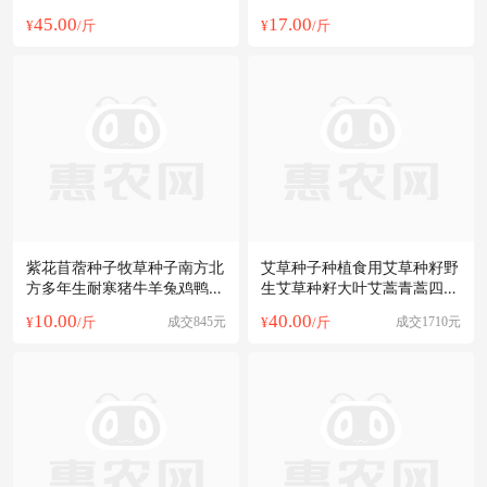
牧草草籽
45.00
17.00
¥
/斤
¥
/斤
紫花苜蓿种子牧草种子南方北
艾草种子种植食用艾草种籽野
方多年生耐寒猪牛羊兔鸡鸭鱼
生艾草种籽大叶艾蒿青蒿四季
草
驱蚊
10.00
40.00
¥
/斤
成交845元
¥
/斤
成交1710元