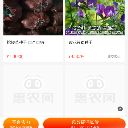
蛇鞭草种子 自产自销
紫花苜蓿种子
1.00
9.50
¥
/颗
¥
/斤
成交95元
金盏菊种子 金盏菊
万寿菊种子 金菊花蜂窝菊种
免费咨询底价
平台实力
子四季易种庭院阳台种子景观
今日已有1021人咨询
5000万用户的选择