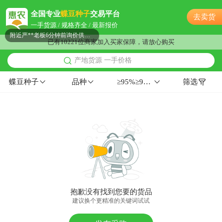
盐城市徐**老板11小时前获取了报价
全国专业
蝶豆种子
交易平台
去卖货
盐城市郑**老板15小时前获取了报价
一手货源 / 规格齐全 / 最新报价
附近严**老板6分钟前询价供应商
已有10221位商家加入买家保障，请放心购买
盐城市葛**老板9小时前成功采购
产地货源 一手价格
附近孟**老板41分钟前询价供应商
附近邹**老板1小时前询价供应商
蝶豆种子
品种
≥95%≥98%≤5%≥99%华东
筛选
盐城市何**老板26分钟前看了商品
盐城市谢**老板14分钟前询价供应商
盐城市汤**老板20小时前看了商品
附近沈**老板43分钟前成功采购
盐城市吴**老板3小时前询价供应商
附近卢**老板9小时前获取了报价
盐城市卢**老板23小时前获取了报价
附近文**老板23小时前看了商品
抱歉没有找到您要的货品
盐城市蒋**老板23小时前看了商品
建议换个更精准的关键词试试
盐城市戚**老板52分钟前看了商品