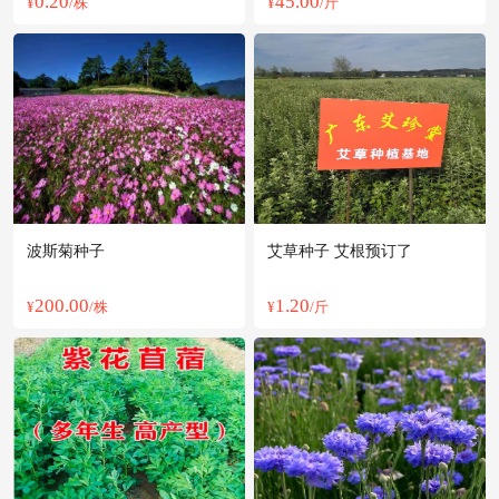
0.20
45.00
¥
/株
¥
/斤
波斯菊种子
艾草种子 艾根预订了
200.00
1.20
¥
/株
¥
/斤