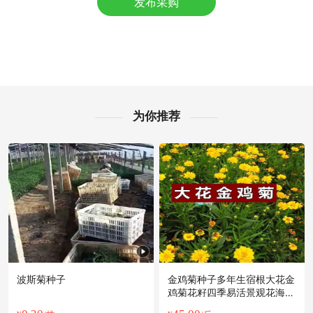
发布采购
盐城市冯**老板50分钟前获取了报价
盐城市赵**老板14小时前询价供应商
附近欧阳**老板51分钟前成功采购
盐城市何**老板28分钟前询价供应商
附近赵**老板3小时前询价供应商
盐城市秦**老板13小时前询价供应商
盐城市欧阳**老板50分钟前看了商品
为你推荐
附近蒋**老板39分钟前成功采购
附近王**老板15分钟前看了商品
盐城市梁**老板36分钟前看了商品
附近柳**老板9分钟前看了商品
附近伍**老板28分钟前询价供应商
盐城市孙**老板17小时前询价供应商
附近徐**老板23分钟前获取了报价
波斯菊种子
金鸡菊种子多年生宿根大花金
鸡菊花籽四季易活景观花海色
块花期长