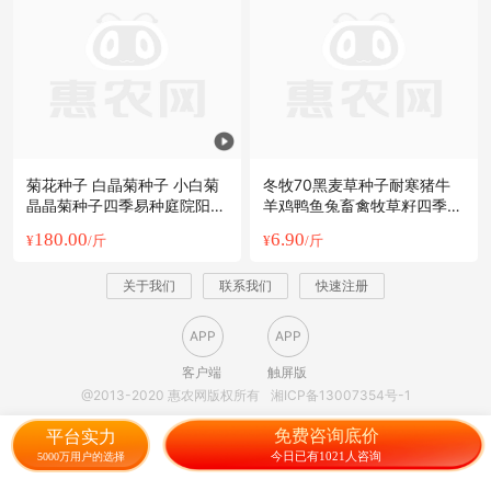
菊花种子 白晶菊种子 小白菊
冬牧70黑麦草种子耐寒猪牛
晶晶菊种子四季易种庭院阳台
羊鸡鸭鱼兔畜禽牧草籽四季黑
种子景
麦草
180.00
6.90
¥
/斤
¥
/斤
关于我们
联系我们
快速注册
APP
APP
客户端
触屏版
@2013-2020 惠农网版权所有
湘ICP备13007354号-1
免费咨询底价
平台实力
今日已有1021人咨询
5000万用户的选择