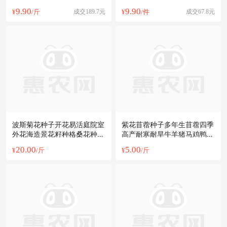
四季牧草苜蓿草种子
季开花
9.90
9.90
¥
/斤
成交189.7元
¥
/件
成交67.8元
波斯菊花种子开花易活庭院室
紫花苜蓿种子多年生苜蓿四季
外花海造景花籽种格桑花种籽
高产耐寒耐旱牛羊猪马鸡鸭鹅
四季播种
兔牧草籽
20.00
5.00
¥
/斤
¥
/斤