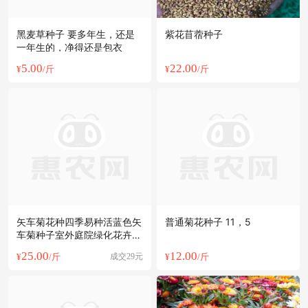
黑麦草种子 要多年生，还是
紫花苜蓿种子
一年生的，净得还是包衣
5.00
22.00
¥
/斤
¥
/斤
矢车菊花种四季易种活蓝色矢
普通菊花种子 11，5
车菊种子室外庭院绿化花卉种
籽子
25.00
12.00
¥
/斤
成交29元
¥
/斤