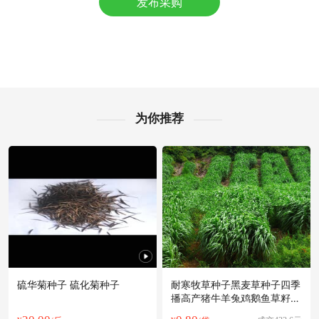
发布采购
随州市程**老板51分钟前获取了报价
随州市程**老板44分钟前获取了报价
随州市葛**老板33分钟前成功采购
附近林**老板40分钟前获取了报价
附近陆**老板14小时前成功采购
附近田**老板15小时前获取了报价
附近卢**老板15小时前询价供应商
为你推荐
随州市郭**老板23小时前看了商品
随州市夏**老板41分钟前询价供应商
附近文**老板8分钟前成功采购
附近董**老板13分钟前获取了报价
随州市高**老板19小时前询价供应商
附近陆**老板19小时前获取了报价
随州市伍**老板34分钟前获取了报价
硫华菊种子 硫化菊种子
耐寒牧草种子黑麦草种子四季
播高产猪牛羊兔鸡鹅鱼草籽包
邮