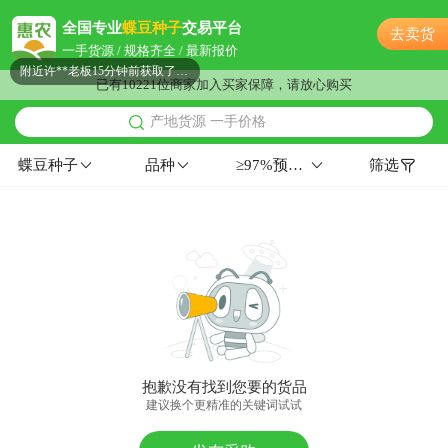
随州市宋**老板51分钟前成功采购
全国专业
蝶豆种子
交易平台
去卖货
随州市邓**老板10小时前询价供应商
一手货源 / 规格齐全 / 最新报价
附近许**老板15分钟前获取了报价
已有10221位商家加入买家保障，请放心购买
随州市许**老板11小时前询价供应商
产地货源 一手价格
随州市吴**老板11分钟前获取了报价
附近邹**老板45分钟前看了商品
蝶豆种子
品种
≥97%预包装华中
筛选
随州市苏**老板30分钟前获取了报价
随州市阳**老板26分钟前询价供应商
附近蔡**老板4分钟前获取了报价
附近欧阳**老板31分钟前询价供应商
附近聂**老板7小时前询价供应商
附近古**老板7小时前看了商品
附近罗**老板5分钟前成功采购
随州市卢**老板16小时前询价供应商
抱歉没有找到您要的货品
随州市戚**老板11分钟前询价供应商
建议换个更精准的关键词试试
附近伍**老板59分钟前获取了报价