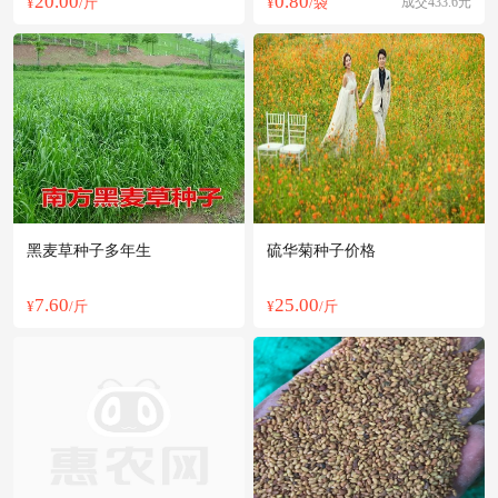
20.00
0.80
¥
/斤
¥
/袋
成交433.6元
黑麦草种子多年生
硫华菊种子价格
7.60
25.00
¥
/斤
¥
/斤