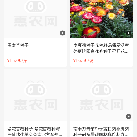
黑麦草种子
麦秆菊种子花种籽易播易活室
外庭院阳台花卉种子孑开花早
花期长
15.00
16.50
¥
/斤
¥
/袋
紫花苜蓿种子 紫花苜蓿种籽
南非万寿菊种子蓝目菊非洲菊
养殖猪牛羊兔鱼南北方多年生
种子耐寒景观园林庭院花卉四