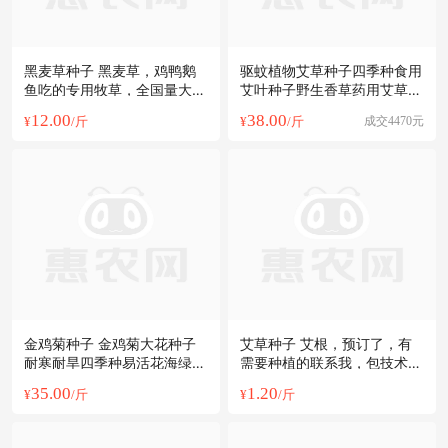
黑麦草种子 黑麦草，鸡鸭鹅
驱蚊植物艾草种子四季种食用
鱼吃的专用牧草，全国量大优
艾叶种子野生香草药用艾草籽
惠。货到付款
种子
12.00
38.00
¥
/斤
¥
/斤
成交4470元
金鸡菊种子 金鸡菊大花种子
艾草种子 艾根，预订了，有
耐寒耐旱四季种易活花海绿化
需要种植的联系我，包技术，
多年生宿根花卉草种子
包销售
35.00
1.20
¥
/斤
¥
/斤