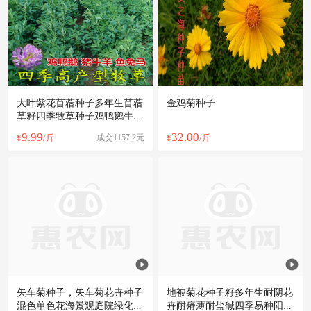
大叶紫花苜蓿种子多年生苜蓿
金鸡菊种子
草籽四季牧草种子鸡鸭鹅牛羊
鱼草种籽
9.99
32.00
¥
/斤
成交1157.2元
¥
/斤
矢车菊种子，矢车菊花卉种子
地被菊花种子籽多年生耐阴花
混色单色花海景观庭院绿化易
卉耐瘠薄耐盐碱四季易种阳台