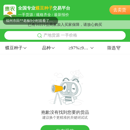
福州市邹**老板45分钟前看了商品
全国专业
蝶豆种子
交易平台
去卖货
附近严**老板30分钟前获取了报价
一手货源 / 规格齐全 / 最新报价
福州市田**老板9小时前看了商品
已有10221位商家加入买家保障，请放心购买
附近姜**老板11小时前看了商品
产地货源 一手价格
福州市苏**老板6小时前看了商品
福州市沈**老板53分钟前看了商品
蝶豆种子
品种
≥97%≥99%≥96%
筛选
附近周**老板22小时前获取了报价
附近严**老板1分钟前看了商品
附近柳**老板45分钟前获取了报价
附近谢**老板2小时前成功采购
附近徐**老板32分钟前成功采购
福州市古**老板9小时前获取了报价
福州市赵**老板37分钟前看了商品
福州市薛**老板21小时前看了商品
抱歉没有找到您要的货品
福州市岳**老板5分钟前询价供应商
建议换个更精准的关键词试试
福州市田**老板34分钟前成功采购