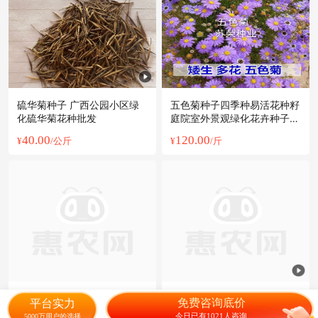
硫华菊种子 广西公园小区绿
五色菊种子四季种易活花种籽
化硫华菊花种批发
庭院室外景观绿化花卉种子可
货到付款
40.00
120.00
¥
/公斤
¥
/斤
波斯菊种子 格桑花，一年四
天人菊种子四季播种花卉种子
免费咨询底价
平台实力
季可以播种的花，特别好养活
多年生花籽室外园林景观绿化
今日已有1021人咨询
5000万用户的选择