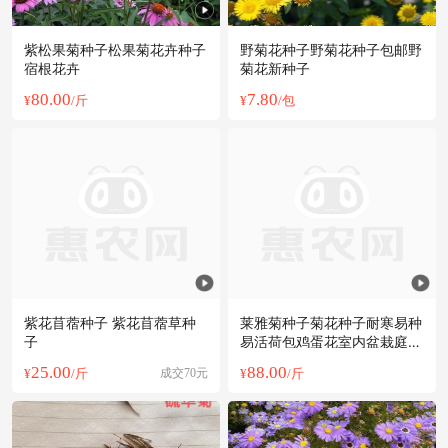
紫松果菊种子松果菊花卉种子
野菊花种子野菊花种子包邮野
宿根花卉
菊花新种子
80.00
7.80
¥
/斤
¥
/包
紫花苜蓿种子 紫花苜蓿草种
莱雅菊种子菊花种子耐寒易种
子
易活荷包鸡蛋花室内盆栽庭院
种植
25.00
88.00
¥
/斤
成交70元
¥
/斤