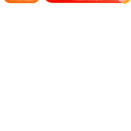
花海种子
25.00
48.00
¥
/斤
¥
/斤
金盏菊种子金盏花种子四季易
波斯菊种子 格桑花种子提供
种花种子长生菊花海易种盆栽
发票包邮今年新采种子批发包
耐寒耐阴
邮花海
25.00
0.50
¥
/斤
¥
/包
成交3.6万元