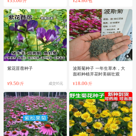
55.00
24.60
¥
/斤
¥
/包
紫花苜蓿种子
波斯菊种子 一年生草本，大
面积种植开花时美丽壮观
9.50
18.00
¥
/斤
成交95元
¥
/斤