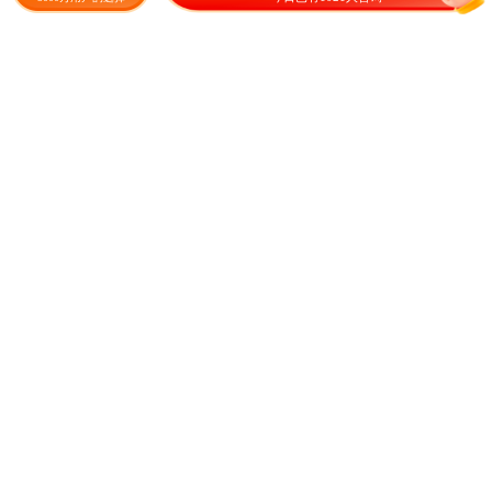
春天草籽
10.00
25.00
¥
/斤
成交1943元
¥
/斤
成交133元
黑心菊种子 黑心菊花种子金
菊花种子 白晶菊种子 小白菊
光菊花种籽子多年生耐寒四季
晶晶菊种子四季易种庭院阳台
种易活庭
种子景
80.00
100.00
¥
/斤
¥
/斤