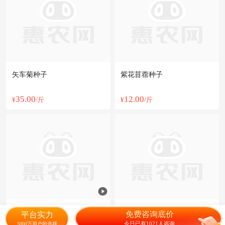
矢车菊种子
紫花苜蓿种子
35.00
12.00
¥
/斤
¥
/斤
鱼草黑麦草四季牧草种子畜牧
黑麦草，草坪籽，黑麦草籽
免费咨询底价
平台实力
草子喂草鱼兔子牛羊吃的草种
今日已有1021人咨询
5000万用户的选择