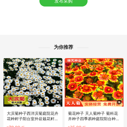
发布采购
附近孙**老板58分钟前看了商品
附近林**老板3小时前看了商品
附近文**老板19小时前询价供应商
附近张**老板18分钟前获取了报价
附近齐**老板4分钟前获取了报价
附近唐**老板15小时前看了商品
附近谢**老板7分钟前询价供应商
为你推荐
附近康**老板16分钟前看了商品
附近贺**老板10小时前看了商品
附近周**老板17小时前看了商品
附近韩**老板15小时前获取了报价
附近吕**老板12小时前成功采购
附近江**老板51分钟前成功采购
附近徐**老板1小时前询价供应商
大滨菊种子西洋滨菊庭院花卉
菊花种子 天人菊种子 菊科花
花种籽子阳台室外盆栽花籽庭
卉种子四季易种庭院阳台种子
院四季种
景观花