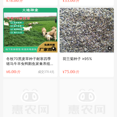
78.00
35.00
¥
/斤
¥
/斤
冬牧70黑麦草种子耐寒四季
荷兰菊种子 ≥95%
猪马牛羊兔鸭鹅鱼家禽养殖牧
草种
6.00
75.00
¥
/斤
成交370.4元
¥
/斤