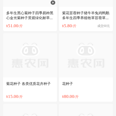
多年生黑心菊种子四季易种黑
紫花苜蓿种子猪牛羊兔鸡鸭鹅
心金光菊种子景观绿化耐旱耐
多年生四季养殖牧草苜蓿草籽
寒花籽
鱼草种
51.00
5.80
¥
/斤
¥
/斤
成交60元
菊花种子 各类优质花卉种子
花种子
15.00
80.00
¥
/斤
¥
/斤