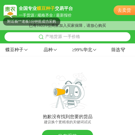
附近许**老板39分钟前获取了报价
全国专业
蝶豆种子
交易平台
去卖货
附近杨**老板12分钟前成功采购
一手货源 / 规格齐全 / 最新报价
附近杨**老板1分钟前成功采购
已有10221位商家加入买家保障，请放心购买
附近林**老板44分钟前获取了报价
产地货源 一手价格
附近汪**老板5小时前成功采购
附近罗**老板19小时前成功采购
蝶豆种子
品种
≥99%华北
筛选
附近许**老板14小时前成功采购
附近唐**老板11分钟前看了商品
附近汪**老板18小时前成功采购
附近聂**老板41分钟前获取了报价
附近朱**老板7小时前询价供应商
附近邓**老板12分钟前看了商品
附近朱**老板23小时前看了商品
附近江**老板22分钟前获取了报价
抱歉没有找到您要的货品
附近朱**老板13小时前询价供应商
建议换个更精准的关键词试试
附近汪**老板6小时前询价供应商