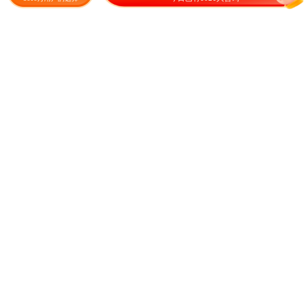
草籽
8.00
1.00
¥
/斤
¥
/斤
波斯菊种子格桑花种籽四季开
万寿菊种子 万寿菊F1种子
花易活花籽庭院室外花卉野花
组合种孑
26.80
3.00
¥
/斤
¥
/包