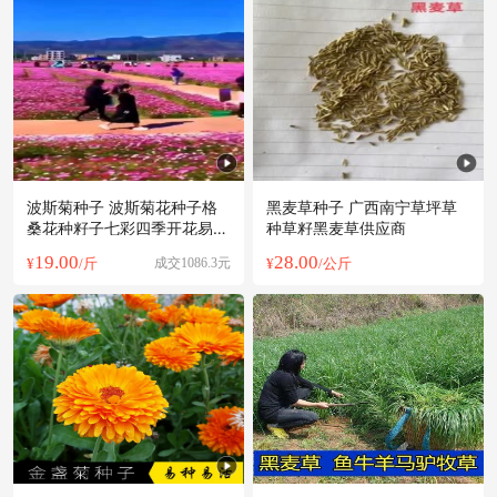
连云港市李**老板1小时前看了商品
连云港市宁**老板8分钟前询价供应商
连云港市贺**老板14小时前成功采购
附近何**老板25分钟前询价供应商
附近孟**老板19小时前看了商品
附近姚**老板4小时前询价供应商
附近蔡**老板49分钟前获取了报价
波斯菊种子 波斯菊花种子格
黑麦草种子 广西南宁草坪草
连云港市聂**老板53分钟前成功采购
桑花种籽子七彩四季开花易活
种草籽黑麦草供应商
附近宁**老板13小时前成功采购
花籽庭院
19.00
28.00
¥
/斤
成交1086.3元
¥
/公斤
附近张**老板6分钟前获取了报价
连云港市姚**老板15小时前成功采购
附近汤**老板17小时前看了商品
连云港市聂**老板43分钟前获取了报价