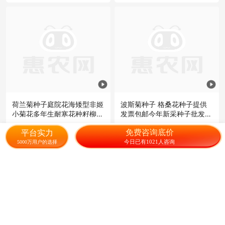
荷兰菊种子庭院花海矮型非姬
波斯菊种子 格桑花种子提供
小菊花多年生耐寒花种籽柳叶
发票包邮今年新采种子批发包
菊紫菀花
邮花海
12.80
0.50
¥
/组
¥
/包
成交3.6万元
免费咨询底价
平台实力
今日已有1021人咨询
5000万用户的选择