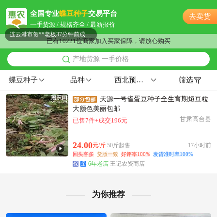
连云港市郭**老板23小时前成功采购
全国专业
蝶豆种子
交易平台
去卖货
连云港市葛**老板53分钟前获取了报价
一手货源 / 规格齐全 / 最新报价
连云港市贺**老板37分钟前成功采购
已有10221位商家加入买家保障，请放心购买
附近徐**老板12分钟前看了商品
产地货源 一手价格
连云港市王**老板51分钟前看了商品
连云港市谢**老板34分钟前成功采购
蝶豆种子
品种
西北预包装≤12%
筛选
连云港市沈**老板13小时前获取了报价
天源一号雀蛋豆种子全生育期短豆粒
附近孙**老板20小时前获取了报价
大颜色美丽包邮
附近聂**老板21小时前获取了报价
甘肃高台县
已售7件+成交196元
连云港市徐**老板8小时前成功采购
连云港市秦**老板15小时前成功采购
24.00
元/斤
50斤起售
17小时前
连云港市蔡**老板3小时前成功采购
回头客多
货版一致
好评率100%
发货准时率100%
6年老店
王记农资商店
附近钱**老板7小时前获取了报价
连云港市韩**老板9小时前获取了报价
连云港市齐**老板40分钟前询价供应商
为你推荐
附近聂**老板57分钟前获取了报价