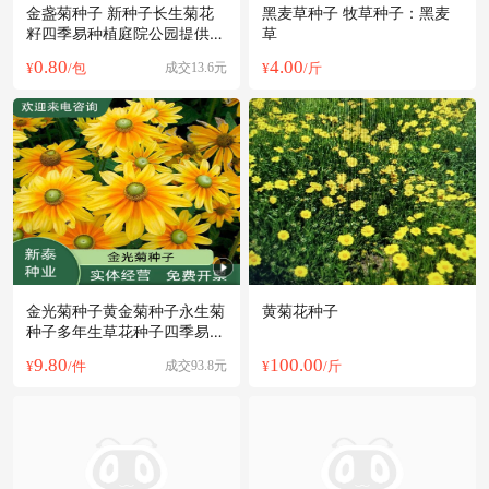
金盏菊种子 新种子长生菊花
黑麦草种子 牧草种子：黑麦
籽四季易种植庭院公园提供种
草
植技术
0.80
4.00
¥
/包
成交13.6元
¥
/斤
金光菊种子黄金菊种子永生菊
黄菊花种子
种子多年生草花种子四季易活
花卉
9.80
100.00
¥
/件
成交93.8元
¥
/斤