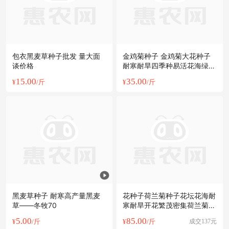
包衣黑麦草种子批发 量大面
金鸡菊种子 金鸡菊大花种子
谈价格
耐寒耐旱四季种易活花海绿化
多年生宿根花卉草种子
15.00
35.00
¥
/斤
¥
/斤
黑麦草种子 耐寒高产量黑麦
花种子荷兰菊种子花坛花海耐
草——冬牧70
寒耐旱开花繁茂密集荷兰菊花
籽
5.00
85.00
¥
/斤
¥
/斤
成交137元