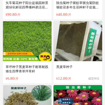
矢车菊花种子阳台盆栽园林景
除虫菊种子驱蚊草驱虫菊防蚊
观绿化鲜花四季播种易活花卉
驱蚊花多年生花种籽子盆栽花
香草花籽
卉花种
90.80
40.00
¥
/斤
¥
/斤
草坪种子黑麦草种子耐寒耐践
黑麦草种子
矮生四季青草坪草籽
6.80
12.00
¥
/斤
¥
/斤
成交60元