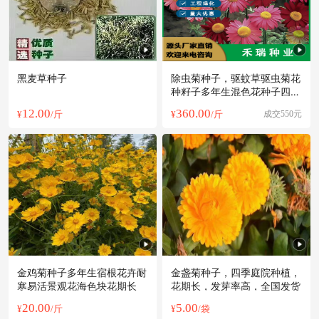
黑麦草种子
除虫菊种子，驱蚊草驱虫菊花
种籽子多年生混色花种子四季
易活盆栽
12.00
360.00
¥
/斤
¥
/斤
成交550元
金鸡菊种子多年生宿根花卉耐
金盏菊种子，四季庭院种植，
寒易活景观花海色块花期长
花期长，发芽率高，全国发货
20.00
5.00
¥
/斤
¥
/袋