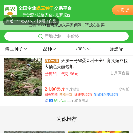
温州市欧阳**老板19小时前询价供应商
全国专业
蝶豆种子
交易平台
去卖货
附近宁**老板20小时前成功采购
一手货源 / 规格齐全 / 最新报价
附近宁**老板13小时前看了商品
已有10221位商家加入买家保障，请放心购买
附近高**老板13小时前成功采购
产地货源 一手价格
温州市邓**老板27分钟前获取了报价
附近汪**老板8分钟前看了商品
蝶豆种子
品种
≥98%
筛选
附近邹**老板32分钟前看了商品
天源一号雀蛋豆种子全生育期短豆粒
温州市沈**老板2小时前获取了报价
大颜色美丽包邮
温州市徐**老板4分钟前获取了报价
甘肃高台县
已售7件+成交196元
附近伍**老板8小时前询价供应商
附近董**老板39分钟前成功采购
24.00
元/斤
50斤起售
1小时前
附近江**老板23小时前看了商品
回头客多
货版一致
好评率100%
发货准时率100%
6年老店
王记农资商店
附近董**老板11分钟前获取了报价
附近沈**老板13小时前看了商品
温州市岳**老板43分钟前获取了报价
为你推荐
温州市宁**老板13分钟前成功采购