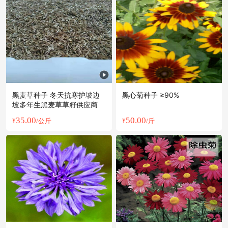
附近阳**老板15小时前询价供应商
温州市潘**老板17小时前看了商品
温州市韩**老板30分钟前获取了报价
温州市林**老板21小时前看了商品
附近严**老板5小时前成功采购
温州市欧阳**老板20分钟前获取了报价
附近伍**老板12小时前获取了报价
黑麦草种子 冬天抗寒护坡边
黑心菊种子 ≥90%
附近李**老板9小时前询价供应商
坡多年生黑麦草草籽供应商
附近张**老板28分钟前获取了报价
35.00
50.00
¥
/公斤
¥
/斤
附近林**老板5小时前询价供应商
温州市伍**老板8分钟前获取了报价
温州市韩**老板55分钟前获取了报价
温州市岳**老板23小时前看了商品