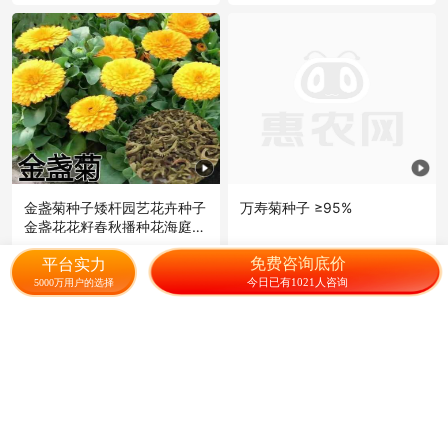
金盏菊种子矮杆园艺花卉种子
万寿菊种子 ≥95%
金盏花花籽春秋播种花海庭院
盆栽耐寒
24.00
50.00
¥
/斤
成交28元
¥
/斤
免费咨询底价
平台实力
今日已有1021人咨询
5000万用户的选择