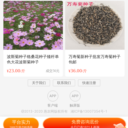
波斯菊种子格桑花种子矮杆单
万寿菊新种子批发万寿菊种子
色大花波斯菊种子
包邮
23.00
36.00
¥
/斤
成交56元
¥
/斤
关于我们
联系我们
快速注册
APP
APP
客户端
触屏版
@2013-2020 惠农网版权所有
湘ICP备13007354号-1
免费咨询底价
平台实力
今日已有1021人咨询
5000万用户的选择