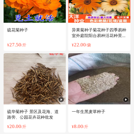
硫花菊种子
异果菊种子菊花种子四季易种
室外庭院阳台易种活花种景观
花海花籽
27.50
22.00
¥
/斤
¥
/袋
硫华菊种子 景区及花海、道
一年生黑麦草种子
路旁、公园花卉花种批发
20.00
8.00
¥
/斤
¥
/斤