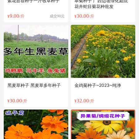
紫花苜蓿种子一斤牧草种子
翠菊种子 广西边坡绿化庭院
花卉蛇目菊花种批发
9.00
30.00
¥
/斤
成交90元
¥
/斤
黑麦草种子 黑麦草多年种子
金鸡菊种子~2023~纯净
30.00
32.00
¥
/斤
¥
/斤