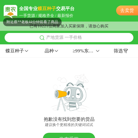
附近汤**老板7小时前看了商品
全国专业
蝶豆种子
交易平台
去卖货
附近郑**老板20小时前询价供应商
一手货源 / 规格齐全 / 最新报价
附近蔡**老板44分钟前看了商品
已有10221位商家加入买家保障，请放心购买
附近康**老板30分钟前获取了报价
产地货源 一手价格
附近洪**老板15小时前成功采购
附近邓**老板2小时前看了商品
蝶豆种子
品种
≥99%东北≥99%≤5%≥90%
筛选
附近胡**老板34分钟前获取了报价
附近康**老板23小时前询价供应商
附近张**老板22分钟前看了商品
附近康**老板55分钟前询价供应商
附近王**老板54分钟前获取了报价
附近秦**老板15小时前获取了报价
附近宁**老板36分钟前看了商品
附近陈**老板9小时前看了商品
抱歉没有找到您要的货品
附近康**老板7小时前询价供应商
建议换个更精准的关键词试试
附近吕**老板5小时前看了商品