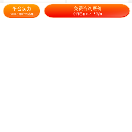
籽子混色
9.00
125.00
¥
/斤
¥
/斤
免费咨询底价
平台实力
今日已有1021人咨询
5000万用户的选择
供应单色波斯菊种子波斯菊花
紫花苜蓿种子 优质紫花苜蓿
种
17.00
30.00
¥
/斤
¥
/公斤