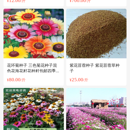
12.00
700.00
¥
/斤
¥
/斤
花环菊种子 三色菊花种子混
紫花苜蓿种子 紫花苜蓿草种
色花海花籽花种籽包邮四季易
子
活耐寒
80.00
25.00
¥
/斤
¥
/斤