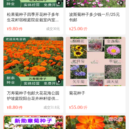
松果菊种子四季开花种子多年
波斯菊种子多少钱一斤/25元
生花籽宿根庭院盆栽室内室外
包邮
花海种子
9.80
25.00
¥
/件
成交30元
¥
/斤
万寿菊种子包邮大花花海公园
菊花种子
护坡庭院阳台花卉种籽提供技
术指导
8.80
55.00
¥
/件
成交51.8元
¥
/斤