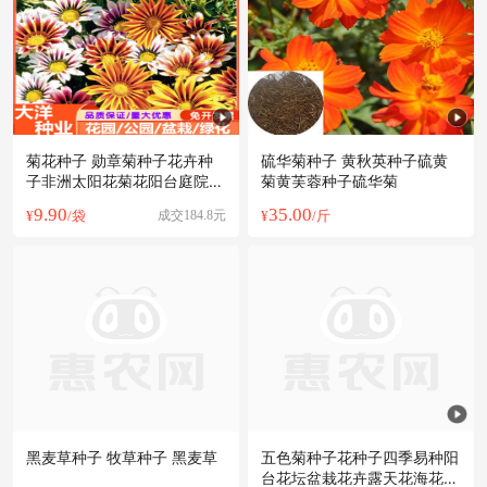
菊花种子 勋章菊种子花卉种
硫华菊种子 黄秋英种子硫黄
子非洲太阳花菊花阳台庭院盆
菊黄芙蓉种子硫华菊
栽花种
9.90
35.00
¥
/袋
成交184.8元
¥
/斤
黑麦草种子 牧草种子 黑麦草
五色菊种子花种子四季易种阳
台花坛盆栽花卉露天花海花种