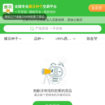
附近潘**老板18小时前看了商品
全国专业
蝶豆种子
交易平台
去卖货
附近葛**老板35分钟前获取了报价
一手货源 / 规格齐全 / 最新报价
附近江**老板33分钟前看了商品
已有10221位商家加入买家保障，请放心购买
附近朱**老板17小时前成功采购
产地货源 一手价格
附近贺**老板15小时前获取了报价
附近何**老板3小时前获取了报价
蝶豆种子
品种
≥99%西南≥99%≥85%
筛选
附近聂**老板53分钟前询价供应商
附近李**老板11小时前看了商品
附近齐**老板17小时前看了商品
附近姜**老板13小时前成功采购
附近苏**老板20分钟前看了商品
附近汤**老板1小时前获取了报价
附近聂**老板3小时前询价供应商
附近林**老板3小时前获取了报价
抱歉没有找到您要的货品
附近蔡**老板34分钟前成功采购
建议换个更精准的关键词试试
附近唐**老板30分钟前看了商品