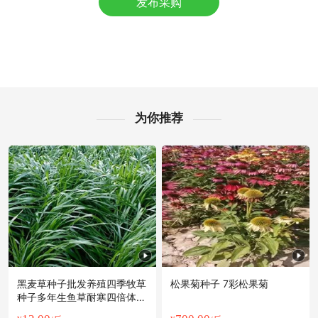
发布采购
附近卢**老板4分钟前成功采购
附近朱**老板41分钟前询价供应商
附近伍**老板3小时前看了商品
附近郭**老板43分钟前成功采购
附近韩**老板36分钟前成功采购
附近齐**老板55分钟前询价供应商
附近钱**老板51分钟前获取了报价
为你推荐
附近齐**老板57分钟前看了商品
附近田**老板8分钟前询价供应商
附近姚**老板27分钟前看了商品
附近欧阳**老板29分钟前询价供应商
附近蒋**老板15分钟前获取了报价
附近文**老板50分钟前看了商品
黑麦草种子批发养殖四季牧草
松果菊种子 7彩松果菊
种子多年生鱼草耐寒四倍体牛
羊猪