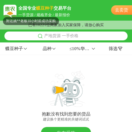
附近夏**老板31分钟前获取了报价
全国专业
蝶豆种子
交易平台
去卖货
附近周**老板57分钟前询价供应商
一手货源 / 规格齐全 / 最新报价
附近姚**老板10小时前成功采购
已有10221位商家加入买家保障，请放心购买
附近严**老板1分钟前询价供应商
产地货源 一手价格
附近潘**老板6小时前获取了报价
附近郭**老板46分钟前成功采购
蝶豆种子
品种
≤10%华南≥96%≥97%
筛选
附近岳**老板38分钟前询价供应商
附近张**老板53分钟前获取了报价
附近何**老板50分钟前看了商品
附近郭**老板51分钟前成功采购
附近沈**老板21小时前获取了报价
附近李**老板5小时前成功采购
附近江**老板18分钟前获取了报价
附近汪**老板12分钟前询价供应商
抱歉没有找到您要的货品
附近潘**老板10分钟前询价供应商
建议换个更精准的关键词试试
附近朱**老板4分钟前看了商品