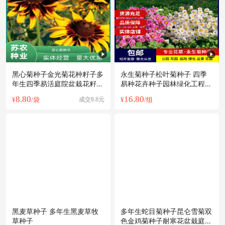
黑心菊种子金光菊花种籽子多
永生菊种子松叶菊种子 四季
年生四季易活庭院盆栽花籽耐
易种花卉种子园林绿化工程花
寒花期长
草种子
8.80
16.80
¥
/袋
成交8.8元
¥
/组
黑麦草种子 多年生黑麦草牧
多年生蛇目菊种子昆仑雪菊双
草种子
色金鸡菊种子耐寒花盆栽庭院