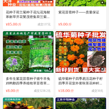
花种子荷兰菊种子花坛花海耐
紫花苜蓿种子——质量保证
寒耐旱开花繁茂密集荷兰菊花
籽
85.00
9.00
¥
/斤
成交137元
¥
/斤
多年生紫花苜蓿种子猪牛羊兔
硫华菊种子四季易活花种子籽
鸡鸭鹅四季养殖牧草苜蓿草鱼
四季开花室外黄秋英花种籽子
草种籽
庭院盆栽
8.00
18.00
¥
/斤
成交3238.2元
¥
/斤
成交50元