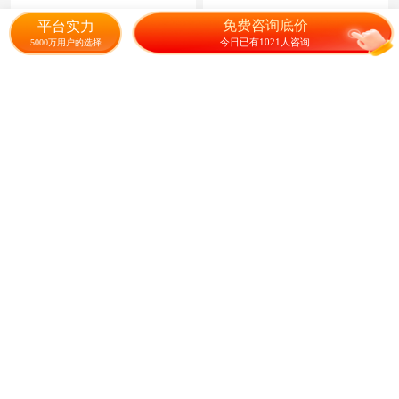
花海打造
34.00
4.00
¥
/斤
成交135元
¥
/件
成交28元
免费咨询底价
平台实力
今日已有1021人咨询
5000万用户的选择
除虫菊种子草花种籽阳台盆栽
金鸡菊种子多年生宿根大花金
庭院除虫菊艾草四季播驱蚊植
鸡菊花籽四季易活景观花海色
物组合孑
块花期
12.80
27.00
¥
/组
成交136.2元
¥
/斤
成交42元