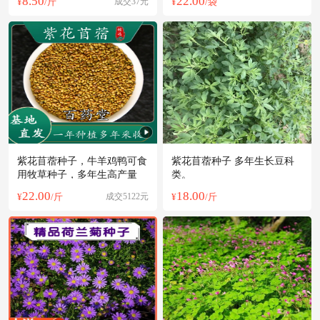
8.50
22.00
¥
/斤
成交37元
¥
/袋
紫花苜蓿种子，牛羊鸡鸭可食
紫花苜蓿种子 多年生长豆科
用牧草种子，多年生高产量
类。
22.00
18.00
¥
/斤
成交5122元
¥
/斤