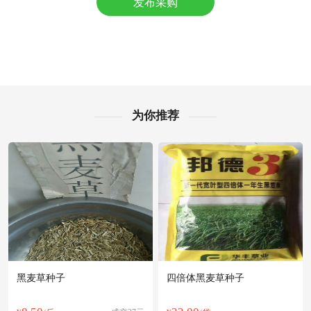
发布采购
附近王**老板41分钟前询价供应商
附近韩**老板6小时前询价供应商
附近郑**老板15分钟前获取了报价
附近郭**老板19小时前成功采购
附近孙**老板35分钟前成功采购
附近夏**老板14小时前成功采购
附近韩**老板2小时前成功采购
为你推荐
附近徐**老板9小时前询价供应商
附近洪**老板7小时前看了商品
附近冯**老板18小时前获取了报价
附近潘**老板3分钟前询价供应商
附近曹**老板33分钟前成功采购
附近许**老板6小时前获取了报价
附近郭**老板50分钟前成功采购
黑麦草种子
四倍体黑麦草种子