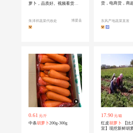
货，电商货，商
萝卜，品质好。视频看货，
供应，
线上保障交易。
博爱县
朱泽祥蔬菜代收处
东风产地蔬菜直发
0.61
17.90
元/斤
元/箱
中条
胡萝卜
200g-300g
红皮
胡萝卜
【比菜市场便
宜】现挖新鲜胡