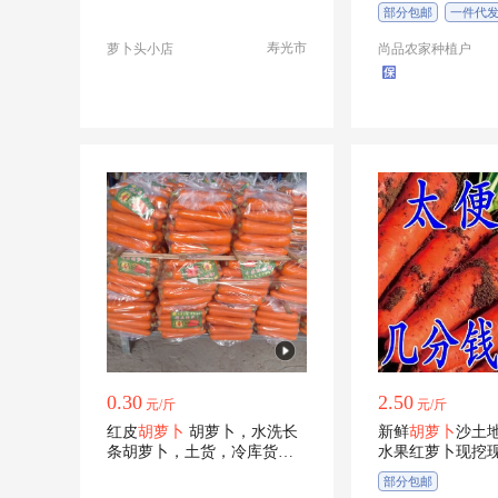
萝卜蔬菜
部分包邮
一件代
寿光市
萝卜头小店
尚品农家种植户
0.30
2.50
元/斤
元/斤
红皮
胡萝卜
胡萝卜，水洗长
新鲜
胡萝卜
沙土
条胡萝卜，土货，冷库货，
水果红萝卜现挖
大量
种水果胡萝卜
部分包邮