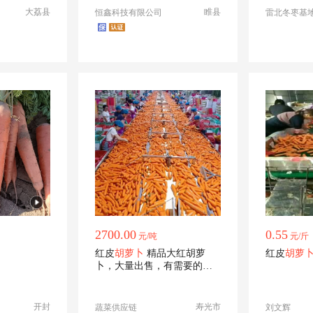
一件代发
大荔县
睢县
恒鑫科技有限公司
雷北冬枣基
2700.00
0.55
元/吨
元/斤
红皮
胡萝卜
精品大红胡萝
红皮
胡萝
卜，大量出售，有需要的及
时联系
开封
寿光市
蔬菜供应链
刘文辉