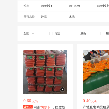
长度
6两以上
10cm以下
7两以上
10~15cm
8两以上
15cm以上
是否水洗
带泥
水洗
全国
综合
最新
销
0.60
0.40
元/斤
元/斤
产地直发精品红
河南
胡萝卜
，红皮胡