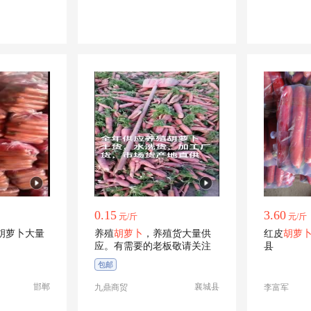
0.15
3.60
元/斤
元/斤
胡萝卜大量
养殖
胡萝卜
，养殖货大量供
红皮
胡萝
应。有需要的老板敬请关注
县
包邮
邯郸
襄城县
九鼎商贸
李富军