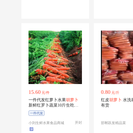
15.60
0.80
元/件
元/斤
一件代发红萝卜水果
胡萝卜
红皮
胡萝卜
水洗
新鲜红罗卜蔬菜10斤生吃水
有货
果型脆甜
一件代发
开封
小刘生鲜水果食品商城
邯郸跃发精品菜