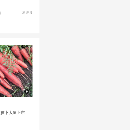
通许县
销
红萝卜大量上市