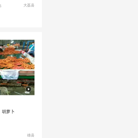
大荔县
地
卜
胡萝卜
雄县