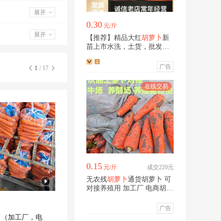
展开
0.30
元/斤
展开
【推荐】精品大红
胡萝卜
新
苗上市水洗，土货，批发，
电商一件代发
广告
1
/ 17
0.15
元/斤
成交220元
无农残
胡萝卜
通货胡萝卜 可
对接养殖用 加工厂 电商胡萝
卜
广告
卜
（加工厂，电