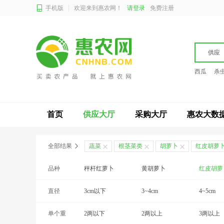
手机版
欢迎来到惠农网！
请登录
免费注册
供应
西瓜
杀
首页
供应大厅
采购大厅
惠农大数
全部结果
蔬菜
根茎菜类
胡萝卜
红皮胡萝
品种
秤杆红萝卜
黄胡萝卜
红皮胡萝
直径
紫胡萝卜
3cm以下
3~4cm
4~5cm
单个重
2两以下
2两以上
3两以上