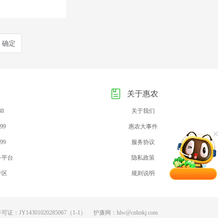
确定
关于惠农
88
关于我们
99
惠农大事件
99
服务协议
务平台
隐私政策
专区
规则说明
：JY14301020285067（1-1）
护廉网：hlw@cnhnkj.com