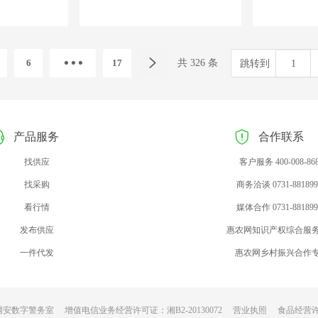
6
17
共 326 条
跳转到
产品服务
合作联系
找供应
客户服务 400-008-86
找采购
商务洽谈 0731-881899
看行情
媒体合作 0731-881899
发布供应
惠农网知识产权综合服
一件代发
惠农网乡村振兴合作
网安数字警务室
增值电信业务经营许可证：湘B2-20130072
营业执照
食品经营许可证