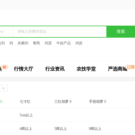
搜索
虫剂
鸡
杀菌剂
葡萄
鸡蛋
牛副产品
鸡苗
据
行情大厅
行业资讯
农技学堂
严选商城
卜
卜
七寸红
三红胡萝卜
手指胡萝卜
5cm以上
4两以上
5两以上
9两以上