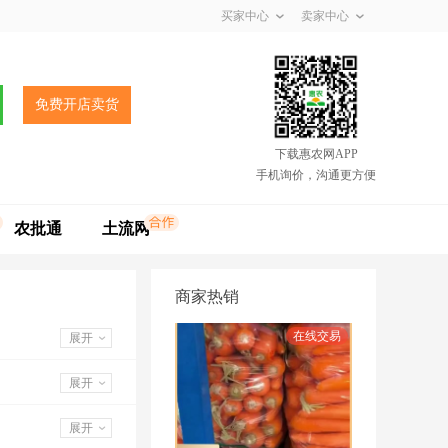
买家中心
卖家中心
免费开店卖货
下载惠农网APP
手机询价，沟通更方便
农批通
土流网
商家热销
展开
展开
展开