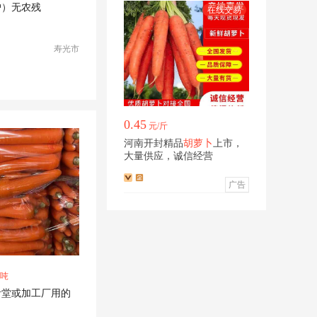
户）无农残
寿光市
0.45
元/斤
河南开封精品
胡萝卜
上市，
大量供应，诚信经营
广告
/吨
食堂或加工厂用的