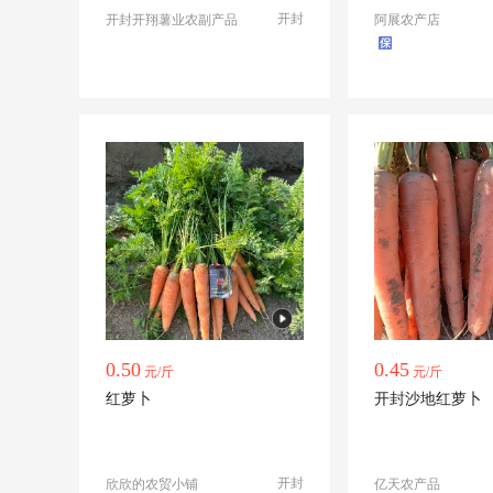
开封
开封开翔薯业农副产品
阿展农产店
0.50
0.45
元/斤
元/斤
红萝卜
开封沙地红萝卜
开封
欣欣的农贸小铺
亿天农产品