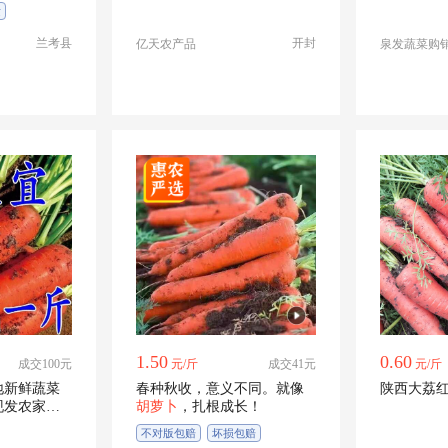
发
兰考县
开封
亿天农产品
泉发蔬菜购
1.50
0.60
成交100元
元/斤
成交41元
元/斤
地新鲜蔬菜
春种秋收，意义不同。就像
陕西大荔
现发农家自
胡萝卜
，扎根成长！
不对版包赔
坏损包赔