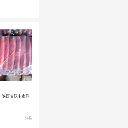
卜
陕西省汉中市洋
洋县