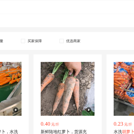
通货
量
买家保障
优选商家
0.40
0.23
元/斤
元/斤
萝卜，水洗
新鲜陆地红萝卜，货源充
水洗
胡萝