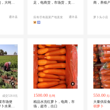
超，大吨位
足，电商货，市场货，支持
商，养殖
各种包装
通许县
通许县
应有尽有蔬菜产地直发
萝卜头小店
1500.00
550.00
成交528.8元
元/吨
元
精品水洗红萝卜，电商，市
大量供应
萝卜水果红
场，超市，出口
胡萝卜