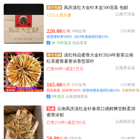
凤庆滇红大金针木盒500克装 包邮
云南宁洱县
1252人感兴趣
220.00
元/箱
10箱起售
23小时前
发货准时率100%
2023年营收同行前15%
10年老店
优品茗茶
滇红特品蜜香大金针2024年新茶云南
红茶蜜香薯香浓香型茶叶
云南景谷县
已售60件+成交1万元
165.00
元/斤
10斤起售
13小时前
回头客多
好评率100%
经营年限全省同行前15%
大家评价"
8年老店
云南览南茶业
云南凤庆滇红金针春茶口感鲜爽甘醇柔润
蜜香浓郁
云南凤庆县
已售253件+成交583元
58.00
元/袋
1袋起售
19小时前