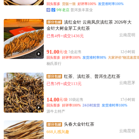
回头客多
货版一致
好评率100%
发货准时率100%
9年老店
普洱羡丰茶业
滇红金针 云南凤庆滇红茶 2026年大
金针大树金芽工夫红茶
云南昆明
已售4件+成交1436元
91.00
元/盒
5盒起售
12小时前
回头客多
好评率100%
发货准时率98%
大家评价"物流速度非
杨氏茶行
红茶、滇红茶、普洱生态红茶
云南思茅
已售5件+成交113元
14.00
元/袋
10袋起售
17小时前
回头客多
好评率100%
24小时发货
发货准时率100%
源牛土特产
头春大金针红茶
云南昆明
668人感兴趣