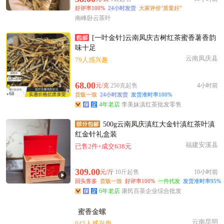
好评率100%
24小时发货
大家评价"质量好"
南峰卧云茶叶
[一叶金针]云南凤庆古树红茶蜜香薯香韵
味十足
云南凤庆县
79人感兴趣
68.00
元/克
250克起售
4小时前
货版一致
24小时发货
发货准时率100%
4年老店
李美妹滇红茶批发零售
500g云南凤庆滇红大金针滇红茶叶滇
红金针礼盒装
福建安溪县
已售2件+成交638元
309.00
元/斤
10斤起售
10小时前
回头客多
货版一致
好评率100%
一件代发
发货准时率95%
6年老店
康民百茶企业综合批发
蜜香金螺
云南昆明
645人感兴趣