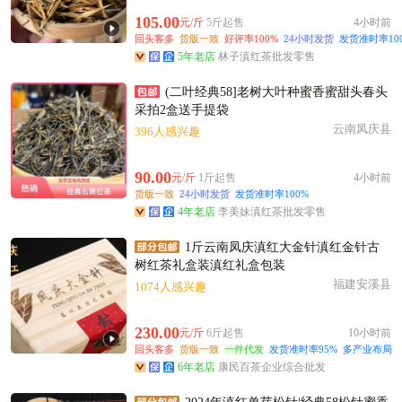
105.00
石家庄市邓**老板10分钟前成功采购
元/斤
5斤起售
4小时前
回头客多
货版一致
好评率100%
24小时发货
发货准时率10
石家庄市古**老板3分钟前获取了报价
5年老店
林子滇红茶批发零售
附近文**老板22小时前获取了报价
(二叶经典58]老树大叶种蜜香蜜甜头春头
附近孟**老板51分钟前看了商品
采拍2盒送手提袋
石家庄市卢**老板50分钟前获取了报价
云南凤庆县
396人感兴趣
附近夏**老板24分钟前看了商品
附近夏**老板13分钟前获取了报价
90.00
元/斤
1斤起售
4小时前
附近聂**老板1小时前成功采购
货版一致
24小时发货
发货准时率100%
4年老店
李美妹滇红茶批发零售
石家庄市梁**老板18分钟前获取了报价
石家庄市文**老板54分钟前成功采购
1斤云南凤庆滇红大金针滇红金针古
附近吕**老板12小时前看了商品
树红茶礼盒装滇红礼盒包装
福建安溪县
1074人感兴趣
附近姜**老板4分钟前看了商品
230.00
元/斤
6斤起售
10小时前
回头客多
货版一致
一件代发
发货准时率95%
多产业布局
6年老店
康民百茶企业综合批发