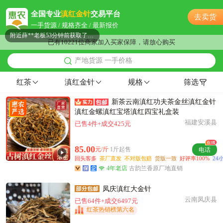
石家庄市薛**老板14小时前询价供应商
全国专业
滇红金针
交易平台
去卖货
石家庄市吕**老板43分钟前看了商品
一手货源 / 规格齐全 / 最新报价
附近薛**老板53分钟前获取了报价
已有10221位商家加入买家保障，请放心购买
石家庄市柳**老板54分钟前获取了报价
附近汪**老板42分钟前成功采购
产地货源 一手价格
附近杨**老板13小时前询价供应商
红茶
滇红金针
规格
筛选
附近卢**老板51分钟前询价供应商
石家庄市程**老板27分钟前获取了报价
新茶云南滇红功夫茶金丝滇红金针
滇红金螺滇红宝塔滇红四宝礼盒装
石家庄市许**老板1小时前成功采购
福建安溪县
已售4件+成交425元
附近文**老板27分钟前看了商品
附近高**老板23小时前看了商品
85.00
元/斤
1斤起售
电话
附近洪**老板15小时前获取了报价
回头客多
茶厂直发
不对版包赔
货版一致
好评率100%
24
附近罗**老板12小时前成功采购
4年老店
古韵兰香原厂地直销
附近邓**老板18小时前看了商品
凤庆滇红大金针
石家庄市孙**老板27分钟前获取了报价
云南凤庆县
已售64件+成交6497元
附近齐**老板18小时前获取了报价
红茶热销榜第六名
石家庄市夏**老板47分钟前获取了报价