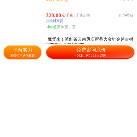
320.00
元/千克
1千克起售
16小时前
24小时发货
4年老店
陈普古茶
懂货来！滇红茶云南凤庆蜜香大金针
金芽古树红茶野生金骏眉红茶
免费咨询底价
平台实力
云南昆明
已售8件+成交784元
今日已有1021人咨询
5000万用户的选择
98.00
元/袋
1袋起售
1天前
回头客多
好评率100%
发货准时率100%
大家评价"重量/数量
福鼎白茶金奖店
大金针
云南凤庆县
569人感兴趣
280.00
元/斤
1斤起售
14小时前
上寨茶厂