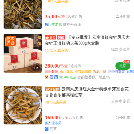
云南思茅
1302人感兴趣
35.00
元/克
100克起售
22小时前
7年老店
陈春号茶庄
【专业批发】云南滇红金针凤庆大
金针王滇红功夫茶500g木盒装
福建安溪县
1175人感兴趣
280.00
元/盒
2盒起售
电话
回头客多
茶厂直发
不对版包赔
货版一致
24小时发货
发货
4年老店
古韵兰香原厂地直销
云南凤庆滇红大金针特级单芽蜜香花
香暑香浓郁高端红茶
云南牟定县
487人感兴趣
160.00
元/斤
20斤起售
19小时前
多产业布局
云茶