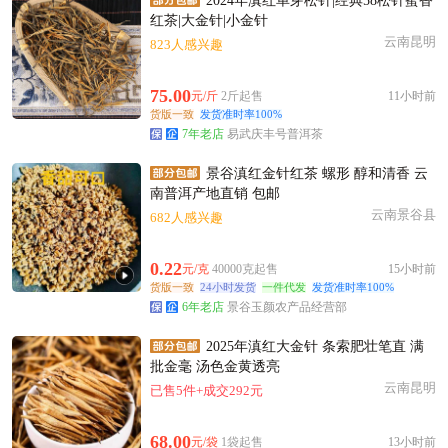
2024年滇红单芽松针|经典58松针蜜香
红茶|大金针|小金针
云南昆明
823人感兴趣
75.00
元/斤
2斤起售
11小时前
货版一致
发货准时率100%
7年老店
易武庆丰号普洱茶
景谷滇红金针红茶 螺形 醇和清香 云
南普洱产地直销 包邮
云南景谷县
682人感兴趣
0.22
元/克
40000克起售
15小时前
货版一致
24小时发货
一件代发
发货准时率100%
6年老店
景谷玉颜农产品经营部
2025年滇红大金针 条索肥壮笔直 满
批金毫 汤色金黄透亮
云南昆明
已售5件+成交292元
68.00
元/袋
1袋起售
13小时前