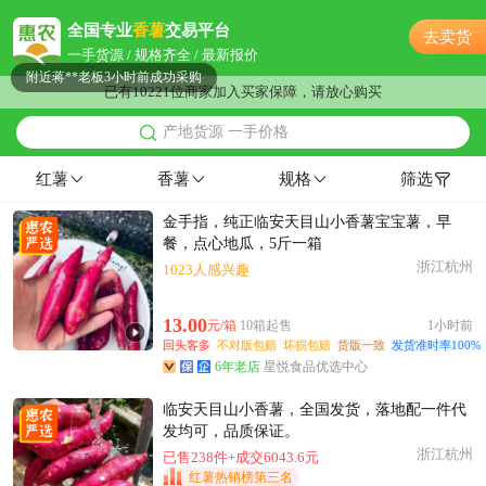
连云港市夏**老板4小时前成功采购
全国专业
香薯
交易平台
去卖货
连云港市吕**老板1小时前看了商品
一手货源 / 规格齐全 / 最新报价
附近蒋**老板3小时前成功采购
已有10221位商家加入买家保障，请放心购买
连云港市古**老板55分钟前获取了报价
产地货源 一手价格
附近汪**老板50分钟前成功采购
连云港市董**老板49分钟前询价供应商
红薯
香薯
规格
筛选
连云港市程**老板18小时前询价供应商
金手指，纯正临安天目山小香薯宝宝薯，早
附近胡**老板19分钟前看了商品
餐，点心地瓜，5斤一箱
附近罗**老板12分钟前询价供应商
浙江杭州
1023人感兴趣
连云港市姜**老板47分钟前询价供应商
附近严**老板57分钟前获取了报价
13.00
元/箱
10箱起售
1小时前
附近罗**老板11小时前成功采购
回头客多
不对版包赔
坏损包赔
货版一致
发货准时率100%
6年老店
星悦食品优选中心
连云港市张**老板21小时前获取了报价
附近杨**老板15小时前成功采购
临安天目山小香薯，全国发货，落地配一件代
连云港市高**老板2小时前获取了报价
发均可，品质保证。
浙江杭州
已售238件+成交6043.6元
连云港市汤**老板52分钟前看了商品
红薯热销榜第三名