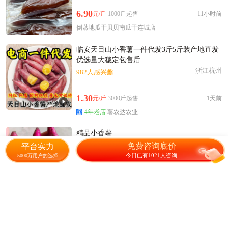
6.90
元/斤
1000斤起售
11小时前
倒蒸地瓜干贝贝南瓜干连城店
临安天目山小香薯一件代发3斤5斤装产地直发
优选量大稳定包售后
浙江杭州
982人感兴趣
1.30
元/斤
3000斤起售
1天前
4年老店
薯农达农业
精品小香薯
安徽绩溪县
23人感兴趣
免费咨询底价
平台实力
今日已有1021人咨询
5000万用户的选择
2.50
元/斤
2000斤起售
2天前
绩溪县小香薯
临安天目山小香薯批发，代发
浙江杭州
已售130件+成交443.5元