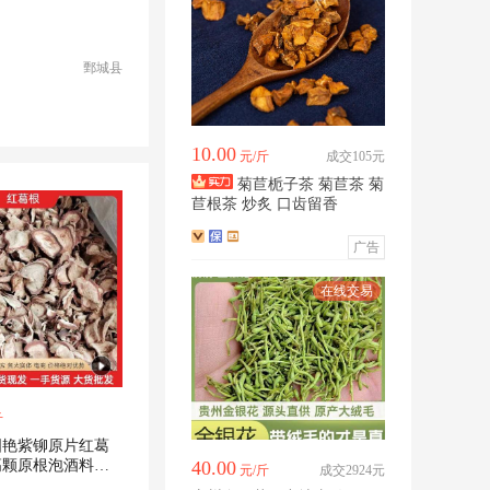
鄄城县
10.00
元/斤
成交105元
菊苣栀子茶 菊苣茶 菊
苣根茶 炒炙 口齿留香
广告
斤
国艳紫铆原片红葛
高颗原根泡酒料批
40.00
元/斤
成交2924元
水