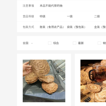
注意事项
荷叶茶
本品不能代替药物
绞股蓝
金花茶
货品等级
金银花
特级
椒子茶
一级
苦丁茶
二级
包装方式
莲花茶
散装（食用农产品）
罗汉果花茶
袋装（预包装）
芦荟皮茶
盒装（预
老鹰茶
莓茶
牡丹花茶
全国
综合
最新
销
茉莉花茶
牛蒡茶
南非叶茶
秋葵花茶
荞麦茶
青钱柳叶
桑葚茶
柿叶茶
桑叶茶
酸枣叶
桃花茶
甜叶菊茶
辛夷花茶
洋姜花茶
玉兰花茶
柚子花茶
枣茶
鹧鸪茶