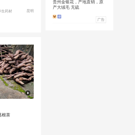
贵州金银花，产地直销，原
产大绒毛 无硫
昆明
养生药材
广告
生葛根 葛根茶