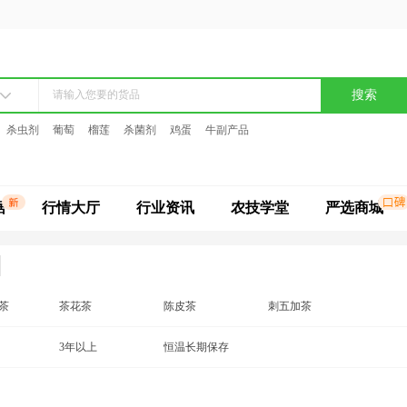
搜索
杀虫剂
葡萄
榴莲
杀菌剂
鸡蛋
牛副产品
据
行情大厅
行业资讯
农技学堂
严选商城
茶
茶花茶
陈皮茶
刺五加茶
丁香茶
3年以上
葛根茶
恒温长期保存
桂花茶
红豆茶
黄连花茶
槐米花茶