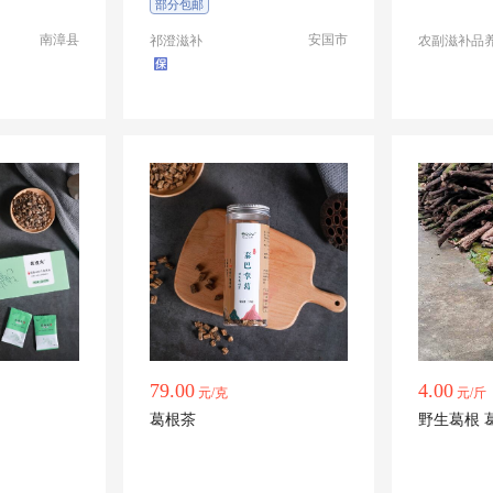
部分包邮
南漳县
安国市
祁澄滋补
农副滋补品
79.00
4.00
元/克
元/斤
葛根茶
野