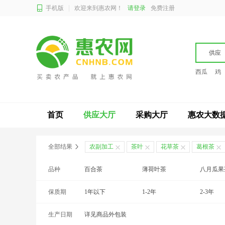
手机版
欢迎来到惠农网！
请登录
免费注册
供应
西瓜
鸡
首页
供应大厅
采购大厅
惠农大数
全部结果
农副加工
茶叶
花草茶
葛根茶
品种
百合茶
薄荷叶茶
八月瓜果
保质期
沉香花茶
1年以下
蝶豆花茶
1-2年
大麦茶
2-3年
生产日期
干菊花
详见商品外包装
枸杞芽茶
干樱花