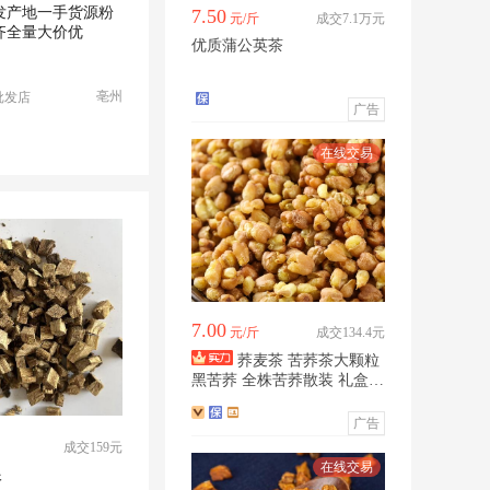
发产地一手货源粉
7.50
元/斤
成交7.1万元
齐全量大价优
优质蒲公英茶
亳州
批发店
广告
7.00
元/斤
成交134.4元
荞麦茶 苦荞茶大颗粒
黑苦荞 全株苦荞散装 礼盒装
大量供应
广告
成交159元
根