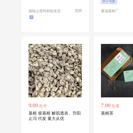
部分包邮
昆明
源味山货药材批发店
康滋葛粉厂
9.00
7.00
元/斤
元/克
葛根 柴葛根 解肌透表、升阳
葛根茶
止泻 代发 量大从优