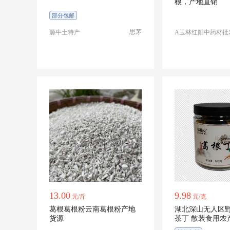
根，产地直销
部分包邮
思茅
源牛土特产
A玉林红阳中药材批
13.00
9.98
元/斤
元/克
葛根葛根粉云南葛根粉产地
湖北深山无人区
货源
茶丁 散装食用农