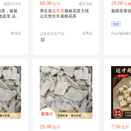
68.00
29.00
成交4310元
元/斤
成交78元
元/
根茶，柴葛
养生茶
花草茶
葛根花茶大瑶
葛根茶茶
地直发 品质
山天然生长葛根花茶
包邮
南漳县
金秀县
山珍良生农产品
内乡翔燕商
29.00
7.50
元/斤
元/斤