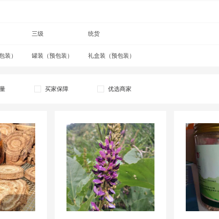
江华苦茶
菊苣栀子茶
决明子茶
苦瓜茶
三级
罗布麻茶
统货
龙胆花
包装）
绿萝花茶
罐装（预包装）
洛神花茶
礼盒装（预包装）
莲芯茶
玫瑰花茶
梅花茶
木槿花茶
量
买家保障
优选商家
柠檬茶
蒲公英茶
枇杷花茶
人参花茶
三宝扎
三皮罐
山楂茶
松针茶
石竹茶
勿忘我花茶
溪黄茶
玄米茶
玉米须茶
薏仁茶
鱼腥草茶
栆叶茶