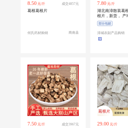
8.50
7.80
元/斤
成交4857元
元/斤
葛根葛根片
湖北南漳散装葛
根片，新货， 产
保障
部分包邮
商南县
何氏药材购销
漳城农副产品购销
7.50
29.00
元/斤
成交3967元
元/斤