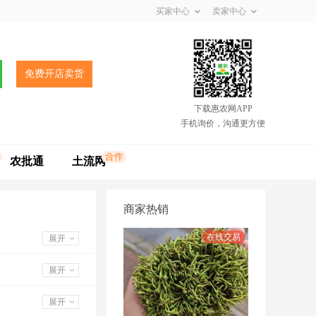
买家中心
卖家中心
免费开店卖货
下载惠农网APP
手机询价，沟通更方便
农批通
土流网
商家热销
展开
展开
展开