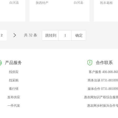
白河县
白河县
陕西特产
凯丰葛根
2
共 32 条
跳转到
确定
产品服务
合作联系
找供应
客户服务 400-008-86
找采购
商务洽谈 0731-881899
看行情
媒体合作 0731-881899
发布供应
惠农网知识产权综合服
一件代发
惠农网乡村振兴合作