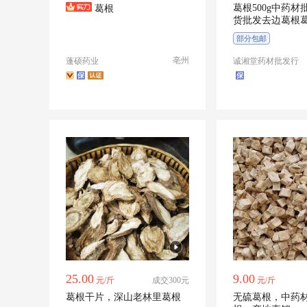
葛根500g中药材
葛根
货批发去边葛根
根片无边
部分包邮
亳州
蓬硕药业
诚湘堂药材批发行
25.00
9.00
元/斤
成交300元
元/斤
葛根干片，深山老林里葛根
无硫葛根，中药