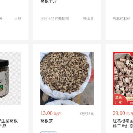
葛根干片
玉林
钟山县
发
乡村土特产购销部
杏林药材站
13.00
29.00
元/斤
成交13元
元/
野生柴葛根
葛根茶
红葛根泰
产品
根干片红
发泡茶煮