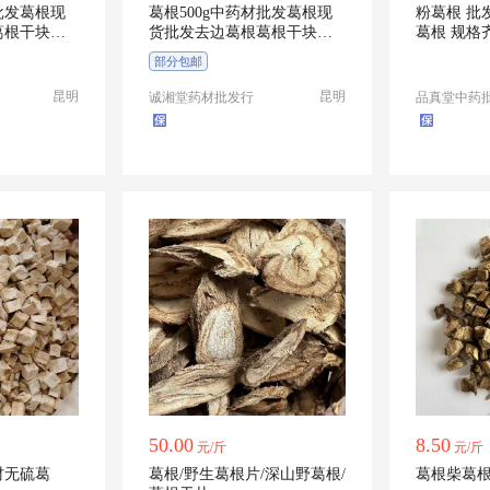
批发葛根现
葛根500g中药材批发葛根现
粉葛根 批
葛根干块葛
货批发去边葛根葛根干块葛
葛根 规格
根片无边
部分包邮
昆明
昆明
诚湘堂药材批发行
品真堂中药
50.00
8.50
元/斤
元/斤
材无硫葛
葛根/野生葛根片/深山野葛根/
葛根柴葛