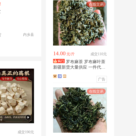
罐
饮
内乡县
贸
14.00
元/斤
成交110元
罗布麻茶 罗布麻叶茶
新疆新货大量供应 一件代发
品质有保障
广告
成交190元