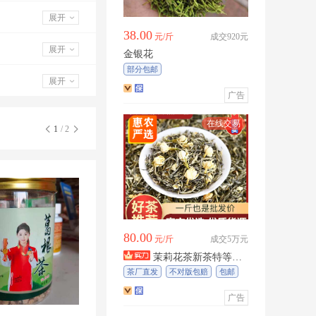
展开
38.00
元/斤
成交920元
展开
金银花
部分包邮
展开
广告
1
/ 2
80.00
元/斤
成交5万元
茉莉花茶新茶特等飘
雪七窖浓香型茉莉针王踏雪
茶厂直发
不对版包赔
包邮
兰妃一斤也是批发价
广告