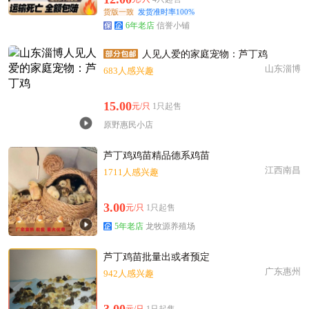
佛山市彭**老板28分钟前看了商品
货版一致
发货准时率100%
附近蔡**老板53分钟前获取了报价
6年老店
信誉小铺
佛山市罗**老板42分钟前询价供应商
人见人爱的家庭宠物：芦丁鸡
佛山市曹**老板7小时前看了商品
山东淄博
683人感兴趣
佛山市江**老板23小时前成功采购
佛山市邓**老板16分钟前看了商品
15.00
元/只
1只起售
佛山市高**老板4小时前看了商品
原野惠民小店
佛山市程**老板7分钟前询价供应商
佛山市伍**老板8小时前获取了报价
芦丁鸡鸡苗精品德系鸡苗
佛山市孙**老板5小时前看了商品
江西南昌
1711人感兴趣
佛山市郭**老板23小时前询价供应商
3.00
附近文**老板58分钟前询价供应商
元/只
1只起售
附近何**老板2分钟前获取了报价
5年老店
龙牧源养殖场
芦丁鸡苗批量出或者预定
广东惠州
942人感兴趣
3.00
元/只
1只起售