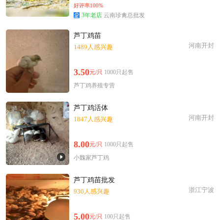
好评率100%
3年老店
云南珍禽总批发
芦丁鸡苗
河南开封
1489人感兴趣
3.50
元/只
1000只起售
芦丁鸡养殖专营
芦丁鸡活体
河南开封
1847人感兴趣
8.00
元/只
1000只起售
小魏家芦丁鸡
芦丁鸡苗批发
浙江宁波
930人感兴趣
5.00
元/只
100只起售