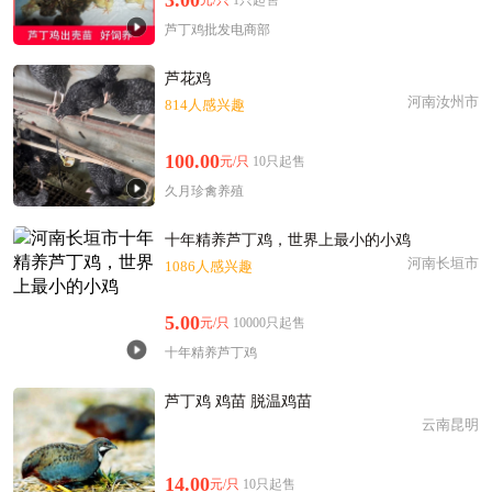
芦丁鸡批发电商部
芦花鸡
河南汝州市
814人感兴趣
100.00
元/只
10只起售
久月珍禽养殖
十年精养芦丁鸡，世界上最小的小鸡
河南长垣市
1086人感兴趣
5.00
元/只
10000只起售
十年精养芦丁鸡
芦丁鸡 鸡苗 脱温鸡苗
云南昆明
14.00
元/只
10只起售