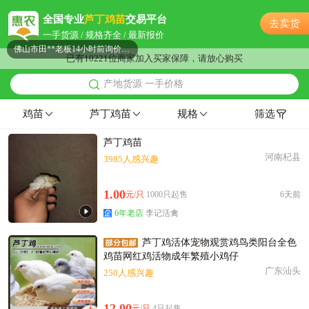
佛山市姜**老板54分钟前获取了报价
全国专业
芦丁鸡苗
交易平台
去卖货
佛山市岳**老板10分钟前获取了报价
一手货源 / 规格齐全 / 最新报价
佛山市田**老板14小时前询价供应商
已有10221位商家加入买家保障，请放心购买
附近宁**老板9小时前获取了报价
产地货源 一手价格
附近严**老板50分钟前成功采购
附近康**老板20分钟前成功采购
鸡苗
芦丁鸡苗
规格
筛选
佛山市陈**老板11小时前看了商品
芦丁鸡苗
附近戚**老板29分钟前获取了报价
河南杞县
3985人感兴趣
附近吴**老板33分钟前看了商品
佛山市古**老板58分钟前看了商品
1.00
元/只
1000只起售
6天前
佛山市康**老板19小时前成功采购
6年老店
李记活禽
佛山市梁**老板11小时前看了商品
佛山市孟**老板1分钟前询价供应商
芦丁鸡活体宠物观赏鸡鸟类阳台全色
附近郑**老板23小时前成功采购
鸡苗网红鸡活物成年繁殖小鸡仔
广东汕头
附近阳**老板19分钟前成功采购
250人感兴趣
附近吴**老板47分钟前看了商品
12.00
元/只
4只起售