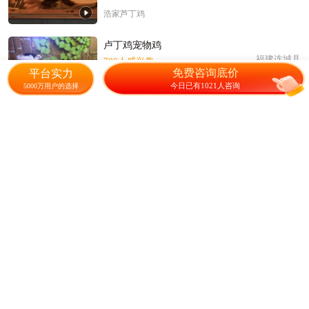
浩家芦丁鸡
卢丁鸡宠物鸡
福建连城县
780人感兴趣
免费咨询底价
平台实力
今日已有1021人咨询
5000万用户的选择
35.00
元/只
1只起售
华氏卢丁鸡窝
芦丁鸡
贵州遵义
677人感兴趣
18.00
元/只
500只起售
繁华珍禽
福建莆田天牧禽苗常年供应芦丁鸡苗
福建莆田
1293人感兴趣
12.00
元/只
50只起售