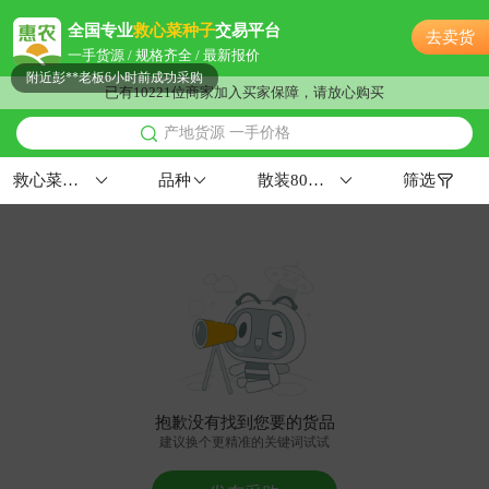
泰州市文**老板16小时前看了商品
全国专业
救心菜种子
交易平台
去卖货
泰州市康**老板45分钟前获取了报价
一手货源 / 规格齐全 / 最新报价
附近彭**老板6小时前成功采购
已有10221位商家加入买家保障，请放心购买
附近韩**老板26分钟前看了商品
产地货源 一手价格
附近卢**老板3小时前获取了报价
泰州市伍**老板6分钟前获取了报价
救心菜种子
品种
散装80%以上
筛选
附近杨**老板21小时前看了商品
附近汤**老板51分钟前询价供应商
附近彭**老板3小时前看了商品
附近宋**老板20小时前看了商品
泰州市秦**老板4分钟前看了商品
附近邓**老板19小时前看了商品
泰州市蔡**老板37分钟前成功采购
泰州市戚**老板37分钟前询价供应商
抱歉没有找到您要的货品
附近冯**老板8分钟前看了商品
建议换个更精准的关键词试试
泰州市姚**老板22小时前获取了报价