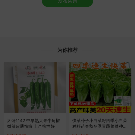
发布采购
泰州市秦**老板12分钟前看了商品
泰州市吴**老板21小时前询价供应商
附近欧阳**老板56分钟前成功采购
泰州市赵**老板19小时前看了商品
泰州市田**老板35分钟前获取了报价
附近伍**老板7分钟前看了商品
泰州市伍**老板37分钟前看了商品
为你推荐
泰州市古**老板23小时前成功采购
附近沈**老板2分钟前成功采购
附近赵**老板6小时前成功采购
附近姜**老板25分钟前询价供应商
泰州市高**老板6小时前获取了报价
泰州市邓**老板23小时前成功采购
湘研1142 中早熟大果牛角椒
快菜种子小白菜籽四季小白菜
微辣皮薄辣椒 丰产抗性好
种籽苗春秋冬季青蔬菜菜种籽
大全种孑