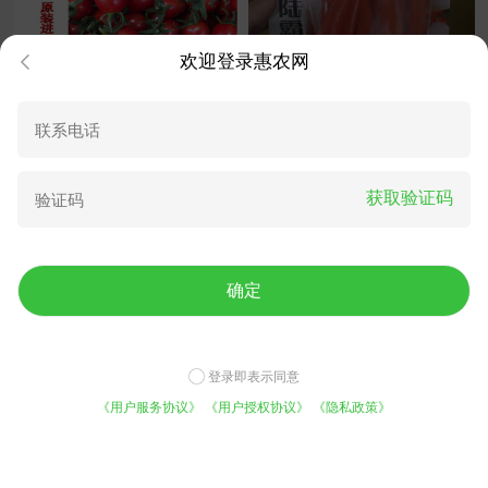
欢迎登录惠农网
釜山88玲珑小番茄种子 圣女
陆霸718朝天椒种子新一代朝
果种子 大红色樱桃番茄种子
天椒果长9-10厘米
获取验证码
480.00
60.00
¥
/袋
成交1.2万元
¥
/包
成交325元
确定
登录即表示同意
《用户服务协议》
《用户授权协议》
《隐私政策》
螺丝椒种子 巨陇828陇椒种子
碧玉绿色樱桃小番茄种子高糖
免费咨询底价
平台实力
特长品种采收期长果长40厘
黄绿色抗病高产小绿圣女果西
今日已有1021人咨询
5000万用户的选择