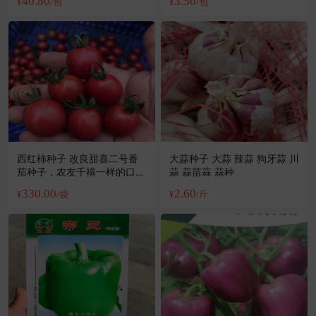
40.80
3.50
¥
/包
¥
/包
西红柿种子 改良甜喜二号番
大蒜种子 大蒜 辣蒜 狗牙蒜 川
茄种子，农友千禧一样的口
蒜 蒜苗蒜 蒜种
感，高抗病毒，高产量
330.00
2.60
¥
/袋
¥
/斤