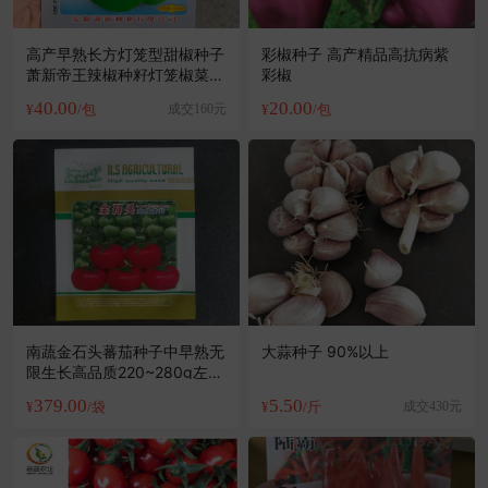
高产早熟长方灯笼型甜椒种子
彩椒种子 高产精品高抗病紫
萧新帝王辣椒种籽灯笼椒菜椒
彩椒
青椒种孑
40.00
20.00
¥
/包
成交160元
¥
/包
南蔬金石头蕃茄种子中早熟无
大蒜种子 90%以上
限生长高品质220~280g左右
抗
379.00
5.50
¥
/袋
¥
/斤
成交430元