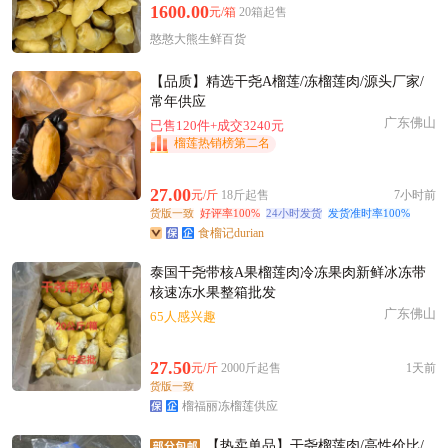
1600.00
元/箱
20箱起售
憨憨大熊生鲜百货
【品质】精选干尧A榴莲/冻榴莲肉/源头厂家/
常年供应
广东佛山
已售120件+成交3240元
榴莲热销榜第二名
27.00
元/斤
18斤起售
7小时前
货版一致
好评率100%
24小时发货
发货准时率100%
食榴记durian
泰国干尧带核A果榴莲肉冷冻果肉新鲜冰冻带
核速冻水果整箱批发
广东佛山
65人感兴趣
27.50
元/斤
2000斤起售
1天前
货版一致
榴福丽冻榴莲供应
【热卖单品】干尧榴莲肉/高性价比/