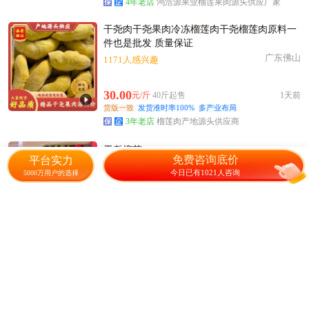
4年老店
鸿浩源果业榴莲果肉源头供应厂家
干尧肉干尧果肉冷冻榴莲肉干尧榴莲肉原料一
件也是批发 质量保证
广东佛山
1171人感兴趣
30.00
元/斤
40斤起售
1天前
货版一致
发货准时率100%
多产业布局
3年老店
榴莲肉产地源头供应商
干尧榴莲
免费咨询底价
平台实力
广西南宁
801人感兴趣
今日已有1021人咨询
5000万用户的选择
230.00
元/箱
100箱起售
2天前
黄美观的店
越南干尧
广西凭祥市
950人感兴趣
14.44
元/斤
18000斤起售
5天前