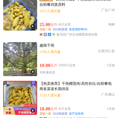
自助餐鸡煲原料
广东广州
1025人感兴趣
25.00
元/斤
40斤起售
刚刚
货版一致
24小时发货
发货准时率0%
食无忧广州冷冻榴莲肉供应商
越南干尧
云南河口县
1498人感兴趣
10.00
元/斤
10000斤起售
1天前
刘有来的店
【热卖推荐】干尧榴莲肉/高性价比/自助餐电
商各渠道长期供应
广东佛山
3220人感兴趣
18.00
元/斤
40斤起售
1天前
货版一致
24小时发货
多产业布局