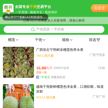
附近戚**老板10小时前询价供应商
全国专业
干尧
交易平台
去卖货
佛山市郭**老板51分钟前成功采购
一手货源 / 规格齐全 / 最新报价
佛山市宁**老板14小时前成功采购
已有10221位商家加入买家保障，请放心购买
佛山市严**老板11小时前看了商品
产地货源 一手价格
附近戚**老板5分钟前获取了报价
佛山市唐**老板20小时前看了商品
榴莲
干尧
规格
筛选
佛山市何**老板12小时前询价供应商
广西崇左宁明鲜采榴莲热带水果
附近程**老板11小时前获取了报价
广西宁明县
360人感兴趣
佛山市姜**老板31分钟前看了商品
附近严**老板31分钟前看了商品
16.00
元/斤
10000斤起售
2天前
附近古**老板16小时前成功采购
货版一致
佛山市许**老板2小时前看了商品
7年老店
韦隆泉的店
佛山市贺**老板31分钟前获取了报价
越南干尧新鲜榴莲色泽金黄，口感软糯，味道
佛山市卢**老板58分钟前成功采购
浓郁
佛山市古**老板8分钟前成功采购
广东广州
4565人感兴趣
佛山市秦**老板33分钟前看了商品