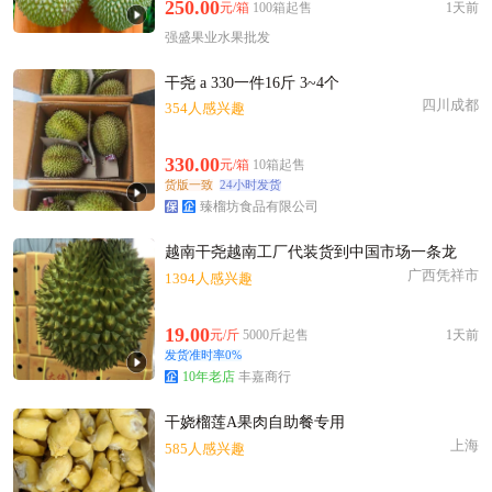
佛山市蒋**老板13小时前看了商品
250.00
元/箱
100箱起售
1天前
佛山市姚**老板6分钟前成功采购
强盛果业水果批发
佛山市陆**老板16小时前询价供应商
干尧 a 330一件16斤 3~4个
佛山市苏**老板12小时前看了商品
四川成都
354人感兴趣
佛山市蒋**老板34分钟前看了商品
佛山市赵**老板22小时前看了商品
330.00
元/箱
10箱起售
佛山市伍**老板18小时前成功采购
货版一致
24小时发货
臻榴坊食品有限公司
附近朱**老板14小时前询价供应商
附近钱**老板51分钟前看了商品
越南干尧越南工厂代装货到中国市场一条龙
佛山市曹**老板59分钟前看了商品
广西凭祥市
1394人感兴趣
佛山市邹**老板13小时前获取了报价
附近贺**老板43分钟前成功采购
19.00
元/斤
5000斤起售
1天前
发货准时率0%
10年老店
丰嘉商行
干娆榴莲A果肉自助餐专用
上海
585人感兴趣