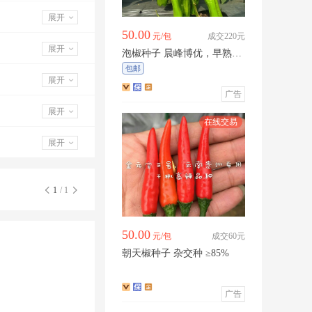
展开
50.00
元/包
成交220元
展开
泡椒种子 晨峰博优，早熟薄
皮泡椒，皮薄质脆，生长旺
包邮
盛，品质保证厂家直销
展开
广告
展开
展开
1
/ 1
50.00
元/包
成交60元
朝天椒种子 杂交种 ≥85%
广告