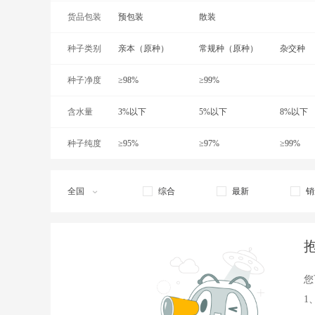
货品包装
红太阳辣椒种子
预包装
红泽一号辣椒种子
散装
久比5号
种子类别
螺丝椒一号种子
亲本（原种）
螺丝椒种子
常规种（原种）
美人椒种
杂交种
种子净度
南螺2号辣椒种子
≥98%
泡椒种子
≥99%
丘北贡椒
含水量
赛金塔辣椒种子
3%以下
蜀辣三号
5%以下
三樱椒种
8%以下
种子纯度
旋佳20
≥95%
线椒种子
≥97%
湘辣1号
≥99%
新一代辣椒种子
艳红辣椒种子
渝椒13
全国
综合
最新
销
您
1