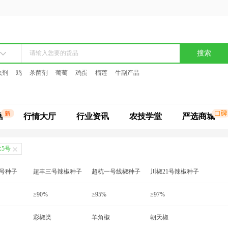
搜索
虫剂
鸡
杀菌剂
葡萄
鸡蛋
榴莲
牛副产品
据
行情大厅
行业资讯
农技学堂
严选商城
5号
号种子
超丰三号辣椒种子
超杭一号线椒种子
川椒21号辣椒种子
子
川优16号辣椒种子
≥90%
川优18号辣椒种子
≥95%
川优19号辣种种子
≥97%
辣椒种子
高辣819种子
彩椒类
海丰5号辣椒种子
羊角椒
红辣椒种子
朝天椒