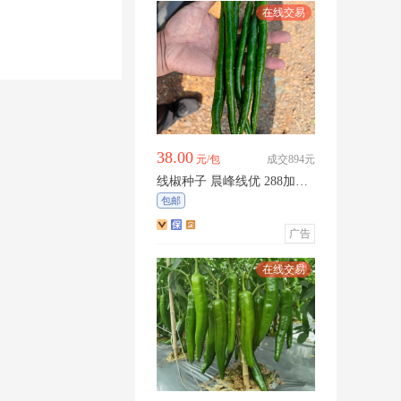
38.00
元/包
成交894元
线椒种子 晨峰线优 288加长
黑线线椒厂家直销，产量超
包邮
高
广告