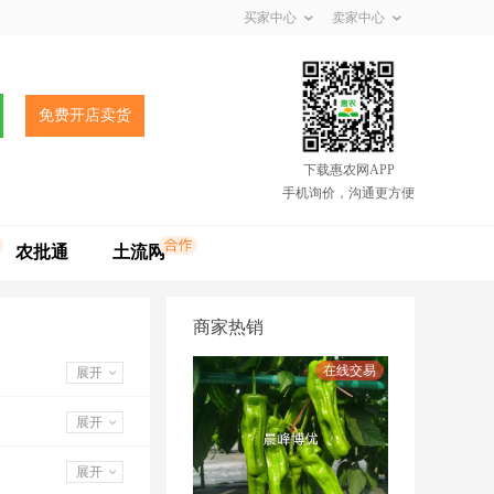
买家中心
卖家中心
免费开店卖货
下载惠农网APP
手机询价，沟通更方便
农批通
土流网
商家热销
展开
展开
展开