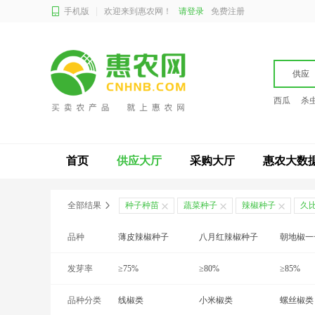
手机版
欢迎来到惠农网！
请登录
免费注册
供应
西瓜
杀
首页
供应大厅
采购大厅
惠农大数
全部结果
种子种苗
蔬菜种子
辣椒种子
久比
品种
薄皮辣椒种子
八月红辣椒种子
朝地椒一
发芽率
彩椒种子
≥75%
草莓椒种子
≥80%
朝天椒种
≥85%
品种分类
灯笼椒种子
≥99%
线椒类
二荆条辣椒种子
小米椒类
干辣3号
螺丝椒类