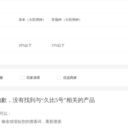
尖椒种子
金条1号辣椒种子
巨无霸四号种子
子
墨西哥辣椒种子
亲本（大田用种）
墨玉166
常规种（大田用种）
牛角椒种子
种子
七彩椒种子
茄门甜椒种子
水果椒种子
子
甜椒种子
10%以下
天鹰椒种子
15%以下
五彩椒种
辣椒种子
小米椒种子
鑫满田2号
香柔脆辣椒种子
号辣椒种子
羊角椒种子
量
买家保障
优选商家
抱歉，没有找到与“久比5号”相关的产品
可以：
、修改或缩短您的搜索词，重新搜索