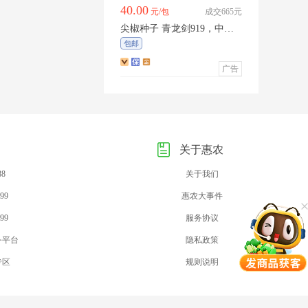
40.00
元/包
成交665元
尖椒种子 青龙剑919，中早
熟羊角椒顺直且光亮，品种
包邮
保证，厂家直销
广告
关于惠农
88
关于我们
99
惠农大事件
99
服务协议
务平台
隐私政策
专区
规则说明