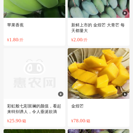
苹果香蕉
新鲜上市的 金煌芒 大青芒 每
天都量大
1.80
2.00
¥
/斤
¥
/斤
彩虹般七彩斑斓的颜值，看起
金煌芒
来特别诱人，令人垂涎欲滴
25.90
78.00
¥
/箱
¥
/箱