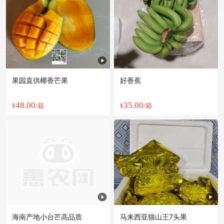
附近陈**老板1小时前询价供应商
附近王**老板13小时前询价供应商
附近钱**老板3分钟前看了商品
附近伍**老板22分钟前看了商品
附近阳**老板53分钟前成功采购
附近周**老板16小时前获取了报价
果园直供椰香芒果
好香蕉
附近宋**老板39分钟前成功采购
附近杨**老板14分钟前成功采购
48.00
35.00
¥
/箱
¥
/箱
附近孙**老板16小时前看了商品
附近欧阳**老板31分钟前询价供应商
附近姚**老板8小时前成功采购
附近韩**老板29分钟前询价供应商
海南产地小台芒高品质
马来西亚猫山王7头果