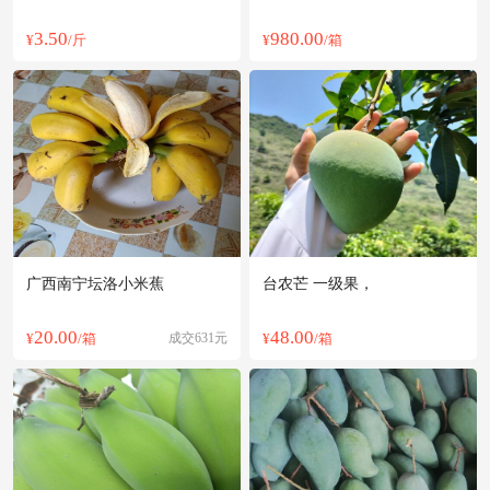
3.50
980.00
¥
/斤
¥
/箱
广西南宁坛洛小米蕉
台农芒 一级果，
20.00
48.00
¥
/箱
成交631元
¥
/箱