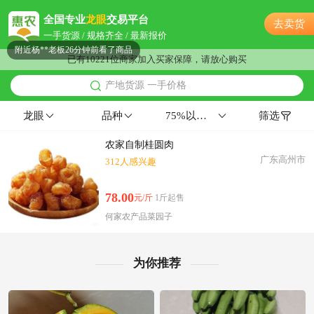
附近古**老板7小时前看了商品
全国专业
龙眼
交易平台
去卖货
附近齐**老板4小时前看了商品
一手货源 / 规格齐全 / 最新报价
附近杨**老板26分钟前看了商品
已有10221位商家加入买家保障，请放心购买
附近田**老板25分钟前成功采购
产地货源 一手价格
附近阳**老板8小时前成功采购
附近朱**老板2小时前获取了报价
龙眼
品种
75%以上三级果27-29mm12左右
筛选
附近薛**老板12小时前获取了报价
农家自制桂圆肉
附近吕**老板2分钟前成功采购
广东高州市
312人感兴趣
附近吴**老板31分钟前成功采购
附近葛**老板13小时前看了商品
78.00
元/斤
1斤起售
附近阳**老板21小时前询价供应商
何家农产品菜园子
附近钱**老板14分钟前获取了报价
附近胡**老板5小时前获取了报价
附近郭**老板28分钟前询价供应商
为你推荐
附近田**老板42分钟前询价供应商
附近汪**老板23小时前询价供应商