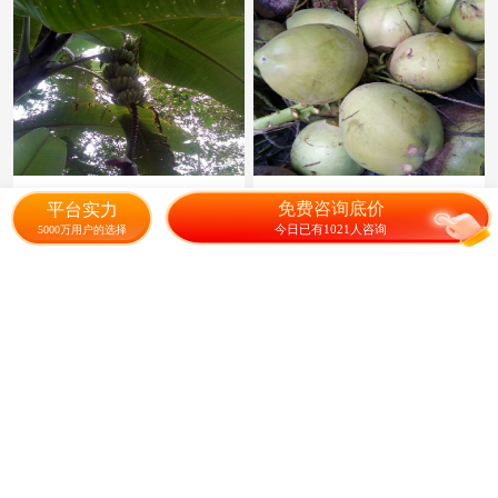
云南高原芭蕉
海南椰子批发
免费咨询底价
平台实力
今日已有1021人咨询
5000万用户的选择
2.00
4000.00
¥
/斤
¥
/个