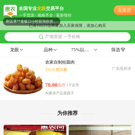
附近伍**老板15小时前看了商品
全国专业
龙眼
交易平台
去卖货
附近岳**老板41分钟前获取了报价
一手货源 / 规格齐全 / 最新报价
附近李**老板22小时前询价供应商
已有10221位商家加入买家保障，请放心购买
附近许**老板18小时前获取了报价
产地货源 一手价格
附近冯**老板39分钟前获取了报价
附近许**老板33分钟前看了商品
龙眼
品种
75%以上浅黄色一级果31mm以上
筛选
附近姚**老板32分钟前获取了报价
农家自制桂圆肉
附近许**老板20分钟前成功采购
广东高州市
312人感兴趣
附近赵**老板14小时前询价供应商
附近卢**老板11小时前获取了报价
78.00
元/斤
1斤起售
附近沈**老板1小时前获取了报价
何家农产品菜园子
附近齐**老板10小时前询价供应商
附近周**老板29分钟前看了商品
附近宋**老板4小时前看了商品
为你推荐
附近姚**老板17分钟前成功采购
附近阳**老板10小时前询价供应商