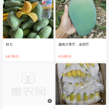
桂七
越南大青芒，金煌芒
4.50
3.00
¥
/斤
¥
/斤