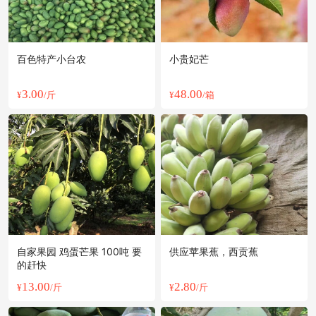
百色特产小台农
小贵妃芒
3.00
48.00
¥
/斤
¥
/箱
自家果园 鸡蛋芒果 100吨 要
供应苹果蕉，西贡蕉
的赶快
13.00
2.80
¥
/斤
¥
/斤