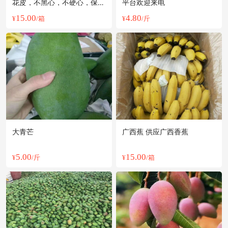
花皮，不黑心，不硬心，保质
平台欢迎来电
保量
15.00
4.80
¥
/箱
¥
/斤
大青芒
广西蕉 供应广西香蕉
5.00
15.00
¥
/斤
¥
/箱