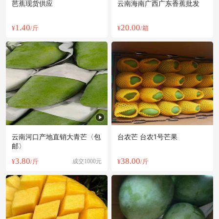
芭蕉现货供应
云南海南广西广东香蕉批发
1.40
20.00
¥
/斤
¥
/箱
云南河口产地直销大青芒〈包
台农芒 台农1号芒果
邮〉
3.80
38.00
¥
/斤
成交1000元
¥
/斤