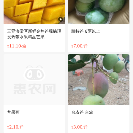
三亚海棠区新鲜金煌芒现摘现
凯特芒 8两以上
发热带水果精品芒果
11.10
7.00
¥
/箱
¥
/斤
苹果蕉
台农芒 台农
2.10
3.00
¥
/斤
¥
/斤