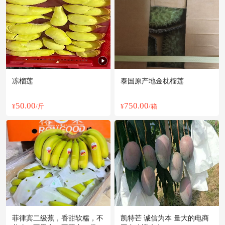
附近王**老板7小时前看了商品
附近田**老板16分钟前获取了报价
附近吴**老板49分钟前看了商品
附近阳**老板14小时前询价供应商
附近苏**老板22小时前获取了报价
附近邹**老板25分钟前获取了报价
冻榴莲
泰国原产地金枕榴莲
附近伍**老板54分钟前成功采购
附近徐**老板55分钟前询价供应商
50.00
750.00
¥
/斤
¥
/箱
附近董**老板23小时前看了商品
附近孙**老板22小时前获取了报价
附近高**老板23分钟前获取了报价
附近罗**老板14分钟前成功采购
附近彭**老板46分钟前看了商品
附近孙**老板54分钟前看了商品
菲律宾二级蕉，香甜软糯，不
凯特芒 诚信为本 量大的电商