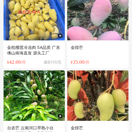
随州市文**老板7小时前询价供应商
随州市朱**老板43分钟前获取了报价
随州市古**老板12小时前获取了报价
附近曹**老板32分钟前成功采购
附近冯**老板23分钟前看了商品
随州市蔡**老板53分钟前看了商品
金枕榴莲冷冻肉 5A品质 广东
金煌芒
附近郑**老板6小时前询价供应商
佛山南海直发 源头工厂
随州市葛**老板2小时前询价供应商
42.00
35.00
¥
/斤
成交1552元
¥
/斤
随州市姜**老板16小时前获取了报价
随州市蔡**老板41分钟前成功采购
附近钱**老板51分钟前询价供应商
随州市夏**老板16小时前询价供应商
台农芒 云南河口早熟小台
金煌芒