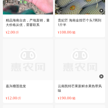
精品海南台农，产地直销，量
贵妃芒 海南金煌芒个头7两到
大价格从优，需要联系
1斤半
2.00
108.00
¥
/斤
¥
/箱
嘉兴榴莲批发
云南凯特芒果新鲜水果热带风
味
12.00
190.00
¥
/斤
¥
/箱