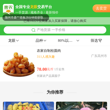
附近孟**老板13小时前询价供应商
全国专业
龙眼
交易平台
去卖货
附近康**老板20小时前成功采购
一手货源 / 规格齐全 / 最新报价
随州市聂**老板28分钟前获取了报价
已有10221位商家加入买家保障，请放心购买
附近郭**老板52分钟前获取了报价
产地货源 一手价格
附近陈**老板14小时前成功采购
附近田**老板14小时前成功采购
龙眼
品种
80%以上通货11左右特级果浅黄色
筛选
随州市戚**老板17小时前询价供应商
农家自制桂圆肉
附近李**老板4分钟前询价供应商
广东高州市
311人感兴趣
随州市姜**老板1小时前获取了报价
附近邓**老板7分钟前询价供应商
78.00
元/斤
1斤起售
随州市程**老板40分钟前成功采购
何家农产品菜园子
随州市江**老板40分钟前成功采购
附近康**老板17小时前成功采购
附近徐**老板22分钟前看了商品
为你推荐
附近唐**老板5小时前看了商品
附近朱**老板6分钟前成功采购