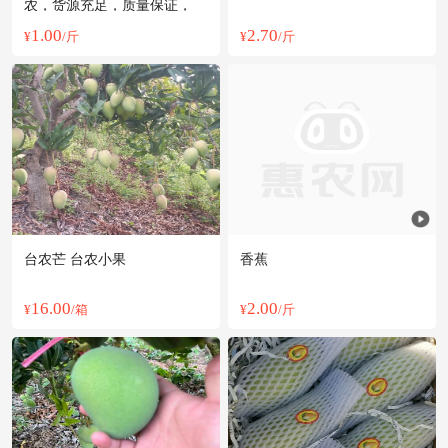
农，货源充足，质量保证，
1.00
2.70
¥
/斤
¥
/斤
台农芒 台农小果
香蕉
16.00
2.00
¥
/箱
¥
/斤