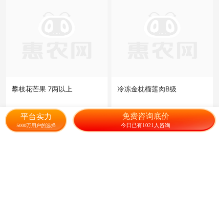
攀枝花芒果 7两以上
冷冻金枕榴莲肉B级
3.50
1500.00
¥
/斤
¥
/箱
免费咨询底价
平台实力
今日已有1021人咨询
5000万用户的选择